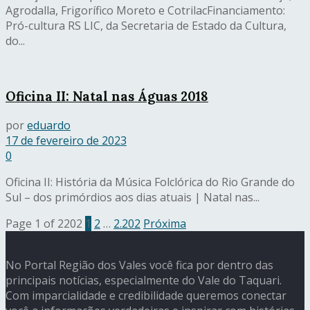
Agrodalla, Frigorífico Moreto e CotrilacFinanciamento:
Pró-cultura RS LIC, da Secretaria de Estado da Cultura,
do...
Oficina II: Natal nas Águas 2018
por
eduardo
17 de fevereiro de 2023
0
Oficina II: História da Música Folclórica do Rio Grande do
Sul – dos primórdios aos dias atuais | Natal nas...
Page 1 of 2202
1
2
…
2.202
Próxima
No Portal Região dos Vales você fica por dentro das
principais notícias, especialmente do Vale do Taquari.
Com imparcialidade e credibilidade queremos conectar