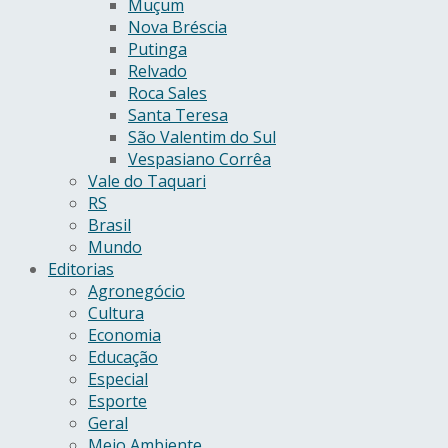
Muçum
Nova Bréscia
Putinga
Relvado
Roca Sales
Santa Teresa
São Valentim do Sul
Vespasiano Corrêa
Vale do Taquari
RS
Brasil
Mundo
Editorias
Agronegócio
Cultura
Economia
Educação
Especial
Esporte
Geral
Meio Ambiente