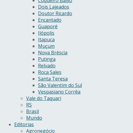
Coqueiro Baixo
Dois Lajeados
Doutor Ricardo
Encantado
Guaporé
Ilópolis
Itapuca
Muçum
Nova Bréscia
Putinga
Relvado
Roca Sales
Santa Teresa
São Valentim do Sul
Vespasiano Corrêa
Vale do Taquari
RS
Brasil
Mundo
Editorias
Agronegócio