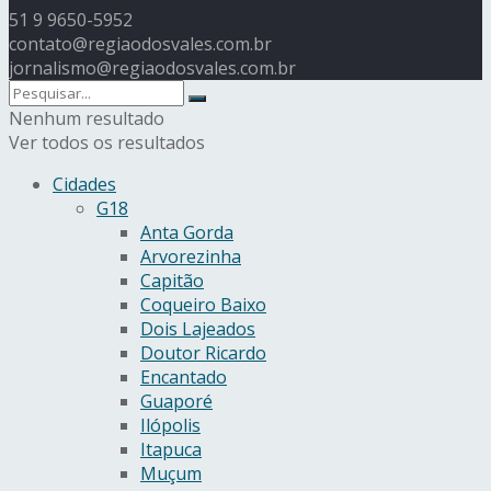
51 9 9650-5952
contato@regiaodosvales.com.br
jornalismo@regiaodosvales.com.br
Nenhum resultado
Ver todos os resultados
Cidades
G18
Anta Gorda
Arvorezinha
Capitão
Coqueiro Baixo
Dois Lajeados
Doutor Ricardo
Encantado
Guaporé
Ilópolis
Itapuca
Muçum