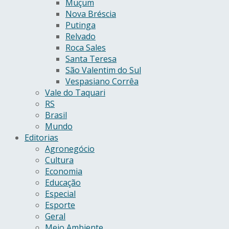
Muçum
Nova Bréscia
Putinga
Relvado
Roca Sales
Santa Teresa
São Valentim do Sul
Vespasiano Corrêa
Vale do Taquari
RS
Brasil
Mundo
Editorias
Agronegócio
Cultura
Economia
Educação
Especial
Esporte
Geral
Meio Ambiente