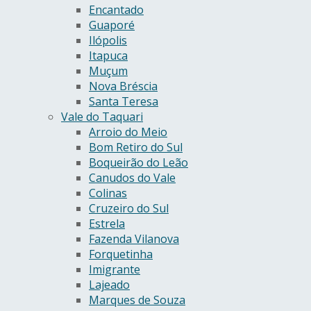
Encantado
Guaporé
Ilópolis
Itapuca
Muçum
Nova Bréscia
Santa Teresa
Vale do Taquari
Arroio do Meio
Bom Retiro do Sul
Boqueirão do Leão
Canudos do Vale
Colinas
Cruzeiro do Sul
Estrela
Fazenda Vilanova
Forquetinha
Imigrante
Lajeado
Marques de Souza