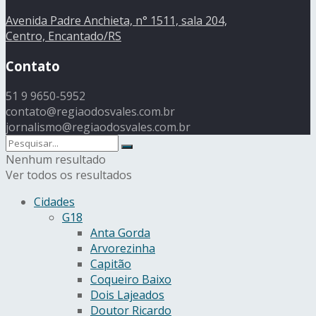
Avenida Padre Anchieta, n° 1511, sala 204,
Centro, Encantado/RS
Contato
51 9 9650-5952
contato@regiaodosvales.com.br
jornalismo@regiaodosvales.com.br
Nenhum resultado
Ver todos os resultados
Cidades
G18
Anta Gorda
Arvorezinha
Capitão
Coqueiro Baixo
Dois Lajeados
Doutor Ricardo