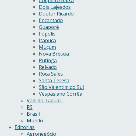
Coqueiro Baixo
Dois Lajeados
Doutor Ricardo
Encantado
Guaporé
Ilópolis
Itapuca
Muçum
Nova Bréscia
Putinga
Relvado
Roca Sales
Santa Teresa
São Valentim do Sul
Vespasiano Corrêa
Vale do Taquari
RS
Brasil
Mundo
Editorias
Agronegócio