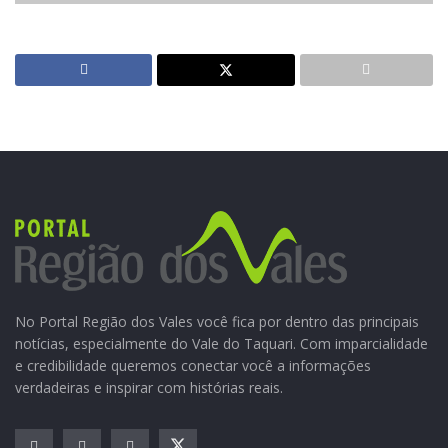
Trecho retirado da LIVE CASA 7 CIRCUITO CULTURAL
(Dia 16/05)
Patrocínio: Floral Thérapi
Realização: Região dos Vales Comunicação Digital
Financiamento: Pró-Cultura, Governo do Estado do Rio
Grande do Sul
No Portal Região dos Vales você fica por dentro das principais
notícias, especialmente do Vale do Taquari. Com imparcialidade
e credibilidade queremos conectar você a informações
verdadeiras e inspirar com histórias reais.