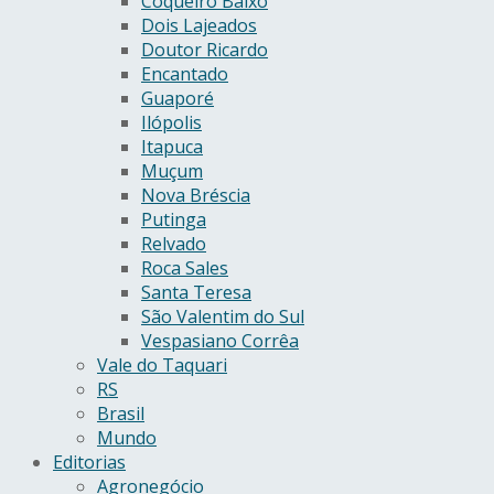
Coqueiro Baixo
Dois Lajeados
Doutor Ricardo
Encantado
Guaporé
Ilópolis
Itapuca
Muçum
Nova Bréscia
Putinga
Relvado
Roca Sales
Santa Teresa
São Valentim do Sul
Vespasiano Corrêa
Vale do Taquari
RS
Brasil
Mundo
Editorias
Agronegócio