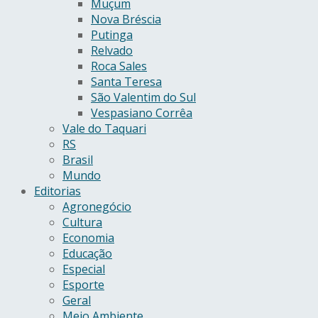
Muçum
Nova Bréscia
Putinga
Relvado
Roca Sales
Santa Teresa
São Valentim do Sul
Vespasiano Corrêa
Vale do Taquari
RS
Brasil
Mundo
Editorias
Agronegócio
Cultura
Economia
Educação
Especial
Esporte
Geral
Meio Ambiente