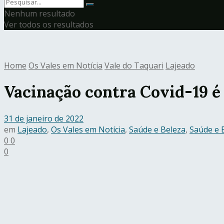
Nenhum resultado
Ver todos os resultados
Home
Os Vales em Notícia
Vale do Taquari
Lajeado
Vacinação contra Covid-19 é 
31 de janeiro de 2022
em
Lajeado
,
Os Vales em Notícia
,
Saúde e Beleza
,
Saúde e 
0
0
0