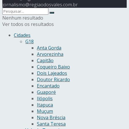
jornalismo@regiaodosvales.com.br
Nenhum resultado
Ver todos os resultados
Cidades
G18
Anta Gorda
Arvorezinha
Capitão
Coqueiro Baixo
Dois Lajeados
Doutor Ricardo
Encantado
Guaporé
Ilópolis
Itapuca
Muçum
Nova Bréscia
Santa Teresa