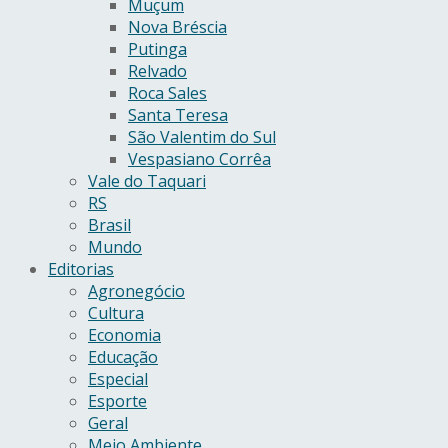
Muçum
Nova Bréscia
Putinga
Relvado
Roca Sales
Santa Teresa
São Valentim do Sul
Vespasiano Corrêa
Vale do Taquari
RS
Brasil
Mundo
Editorias
Agronegócio
Cultura
Economia
Educação
Especial
Esporte
Geral
Meio Ambiente