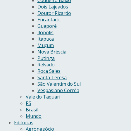
Coqueiro Baixo
Dois Lajeados
Doutor Ricardo
Encantado
Guaporé
Ilópolis
Itapuca
Muçum
Nova Bréscia
Putinga
Relvado
Roca Sales
Santa Teresa
São Valentim do Sul
Vespasiano Corrêa
Vale do Taquari
RS
Brasil
Mundo
Editorias
Agronegócio