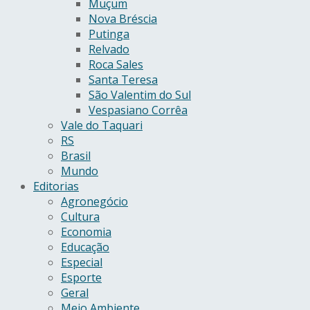
Muçum
Nova Bréscia
Putinga
Relvado
Roca Sales
Santa Teresa
São Valentim do Sul
Vespasiano Corrêa
Vale do Taquari
RS
Brasil
Mundo
Editorias
Agronegócio
Cultura
Economia
Educação
Especial
Esporte
Geral
Meio Ambiente