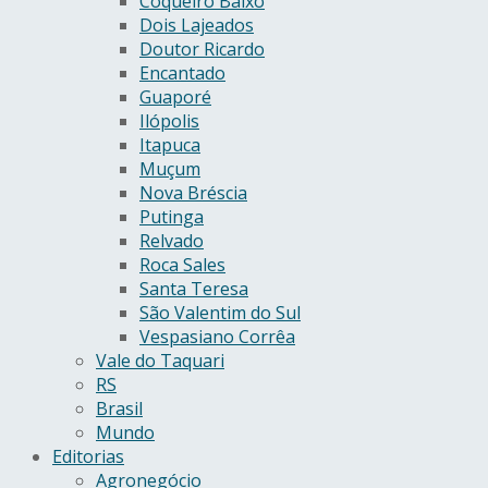
Coqueiro Baixo
Dois Lajeados
Doutor Ricardo
Encantado
Guaporé
Ilópolis
Itapuca
Muçum
Nova Bréscia
Putinga
Relvado
Roca Sales
Santa Teresa
São Valentim do Sul
Vespasiano Corrêa
Vale do Taquari
RS
Brasil
Mundo
Editorias
Agronegócio