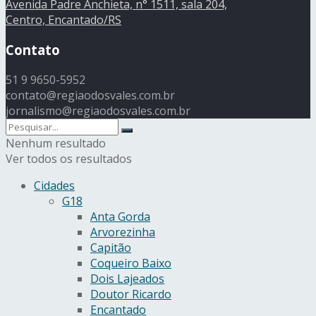
Avenida Padre Anchieta, n° 1511, sala 204,
Centro, Encantado/RS
Contato
51 9 9650-5952
contato@regiaodosvales.com.br
jornalismo@regiaodosvales.com.br
Nenhum resultado
Ver todos os resultados
Cidades
G18
Anta Gorda
Arvorezinha
Capitão
Coqueiro Baixo
Dois Lajeados
Doutor Ricardo
Encantado