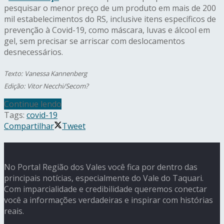
pesquisar o menor preço de um produto em mais de 200
mil estabelecimentos do RS, inclusive itens específicos de
prevenção à Covid-19, como máscara, luvas e álcool em
gel, sem precisar se arriscar com deslocamentos
desnecessários.
Texto: Vanessa Kannenberg
Edição: Vitor Necchi/Secom?
Continue lendo
Tags:
covid-19
Compartilhar
Tweet
No Portal Região dos Vales você fica por dentro das
principais notícias, especialmente do Vale do Taquari.
Com imparcialidade e credibilidade queremos conectar
você a informações verdadeiras e inspirar com histórias
reais.