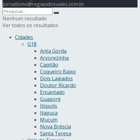
jornalismo@regiaodosvales.com.br
Nenhum resultado
Ver todos os resultados
Cidades
G18
Anta Gorda
Arvorezinha
Capitão
Coqueiro Baixo
Dois Lajeados
Doutor Ricardo
Encantado
Guaporé
Ilópolis
Itapuca
Muçum
Nova Bréscia
Santa Teresa