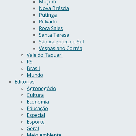
Muçum
Nova Bréscia
Putinga
Relvado
Roca Sales
Santa Teresa
São Valentim do Sul
Vespasiano Corrêa
Vale do Taquari
RS
Brasil
Mundo
Editorias
Agronegócio
Cultura
Economia
Educação
Especial
Esporte
Geral
Meio Ambiente