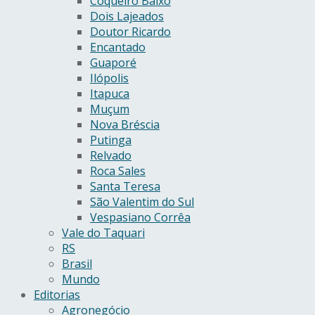
Coqueiro Baixo
Dois Lajeados
Doutor Ricardo
Encantado
Guaporé
Ilópolis
Itapuca
Muçum
Nova Bréscia
Putinga
Relvado
Roca Sales
Santa Teresa
São Valentim do Sul
Vespasiano Corrêa
Vale do Taquari
RS
Brasil
Mundo
Editorias
Agronegócio