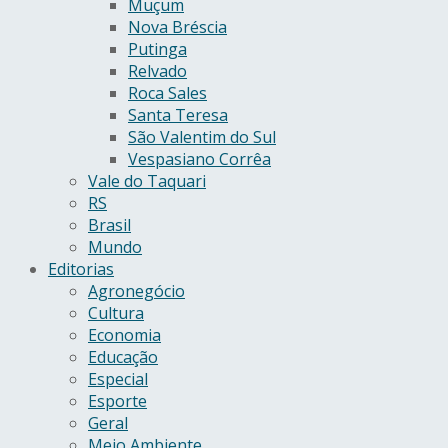
Muçum
Nova Bréscia
Putinga
Relvado
Roca Sales
Santa Teresa
São Valentim do Sul
Vespasiano Corrêa
Vale do Taquari
RS
Brasil
Mundo
Editorias
Agronegócio
Cultura
Economia
Educação
Especial
Esporte
Geral
Meio Ambiente