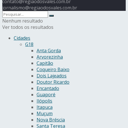
contato@regiaodosvales.com.br
jornalismo@regiaodosvales.com.br
Nenhum resultado
Ver todos os resultados
Cidades
G18
Anta Gorda
Arvorezinha
Capitão
Coqueiro Baixo
Dois Lajeados
Doutor Ricardo
Encantado
Guaporé
Ilópolis
Itapuca
Muçum
Nova Bréscia
Santa Teresa