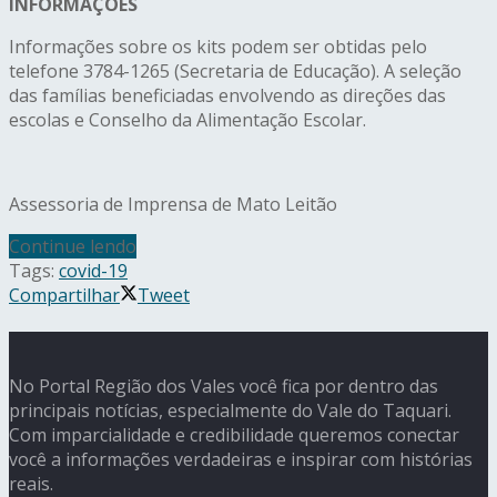
INFORMAÇÕES
Informações sobre os kits podem ser obtidas pelo
telefone 3784-1265 (Secretaria de Educação). A seleção
das famílias beneficiadas envolvendo as direções das
escolas e Conselho da Alimentação Escolar.
Assessoria de Imprensa de Mato Leitão
Continue lendo
Tags:
covid-19
Compartilhar
Tweet
No Portal Região dos Vales você fica por dentro das
principais notícias, especialmente do Vale do Taquari.
Com imparcialidade e credibilidade queremos conectar
você a informações verdadeiras e inspirar com histórias
reais.