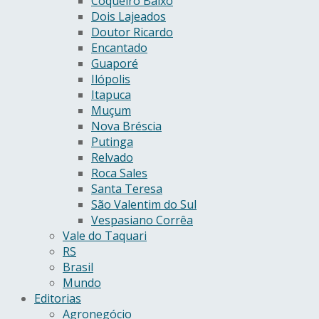
Coqueiro Baixo
Dois Lajeados
Doutor Ricardo
Encantado
Guaporé
Ilópolis
Itapuca
Muçum
Nova Bréscia
Putinga
Relvado
Roca Sales
Santa Teresa
São Valentim do Sul
Vespasiano Corrêa
Vale do Taquari
RS
Brasil
Mundo
Editorias
Agronegócio