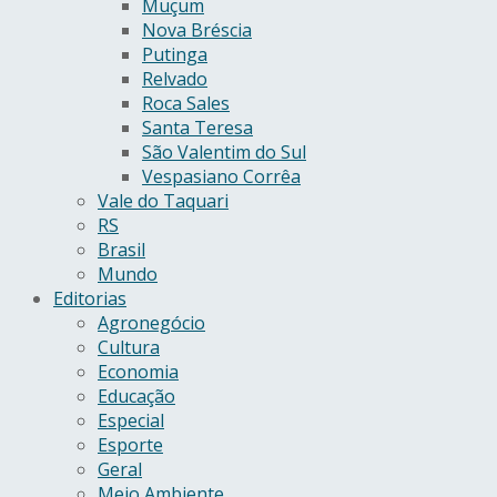
Muçum
Nova Bréscia
Putinga
Relvado
Roca Sales
Santa Teresa
São Valentim do Sul
Vespasiano Corrêa
Vale do Taquari
RS
Brasil
Mundo
Editorias
Agronegócio
Cultura
Economia
Educação
Especial
Esporte
Geral
Meio Ambiente