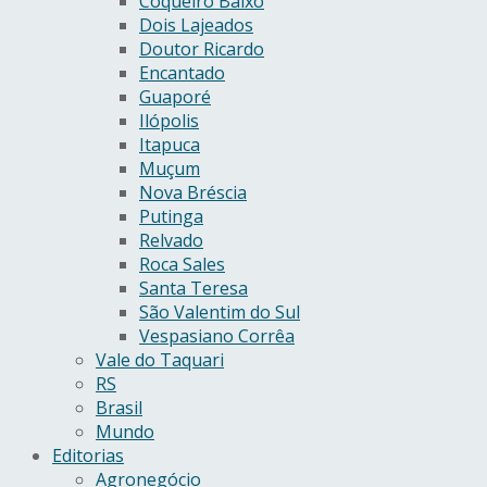
Coqueiro Baixo
Dois Lajeados
Doutor Ricardo
Encantado
Guaporé
Ilópolis
Itapuca
Muçum
Nova Bréscia
Putinga
Relvado
Roca Sales
Santa Teresa
São Valentim do Sul
Vespasiano Corrêa
Vale do Taquari
RS
Brasil
Mundo
Editorias
Agronegócio