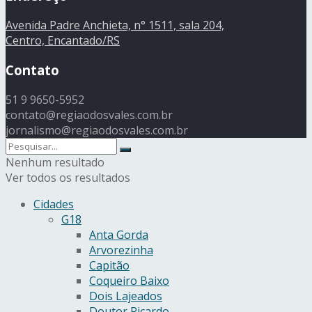
Avenida Padre Anchieta, n° 1511, sala 204,
Centro, Encantado/RS
Contato
51 9 9650-5952
contato@regiaodosvales.com.br
jornalismo@regiaodosvales.com.br
Nenhum resultado
Ver todos os resultados
Cidades
G18
Anta Gorda
Arvorezinha
Capitão
Coqueiro Baixo
Dois Lajeados
Doutor Ricardo