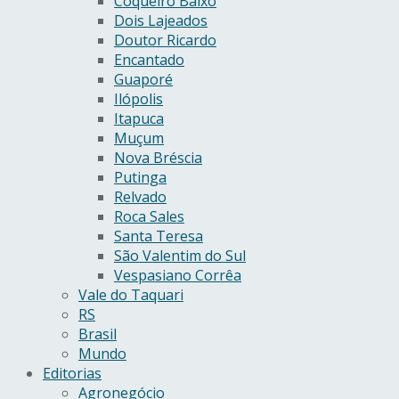
Coqueiro Baixo
Dois Lajeados
Doutor Ricardo
Encantado
Guaporé
Ilópolis
Itapuca
Muçum
Nova Bréscia
Putinga
Relvado
Roca Sales
Santa Teresa
São Valentim do Sul
Vespasiano Corrêa
Vale do Taquari
RS
Brasil
Mundo
Editorias
Agronegócio