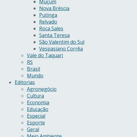
Muçum
Nova Bréscia
Putinga
Relvado
Roca Sales
Santa Teresa
São Valentim do Sul
Vespasiano Corrêa
Vale do Taquari
RS
Brasil
Mundo
Editorias
Agronegócio
Cultura
Economia
Educação
Especial
Esporte
Geral
Meio Ambiente