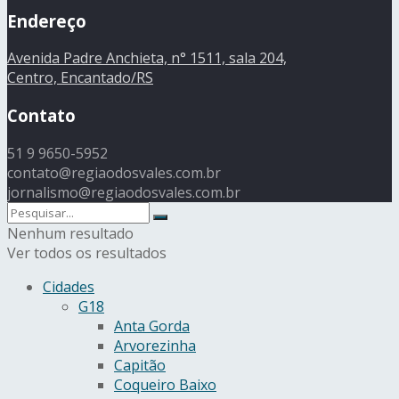
Endereço
Avenida Padre Anchieta, n° 1511, sala 204,
Centro, Encantado/RS
Contato
51 9 9650-5952
contato@regiaodosvales.com.br
jornalismo@regiaodosvales.com.br
Nenhum resultado
Ver todos os resultados
Cidades
G18
Anta Gorda
Arvorezinha
Capitão
Coqueiro Baixo