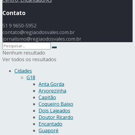
Centro, Encantado/RS
Contato
51 9 9650-5952
contato@regiaodosvales.com.br
jornalismo@regiaodosvales.com.br
Nenhum resultado
Ver todos os resultados
Cidades
G18
Anta Gorda
Arvorezinha
Capitão
Coqueiro Baixo
Dois Lajeados
Doutor Ricardo
Encantado
Guaporé