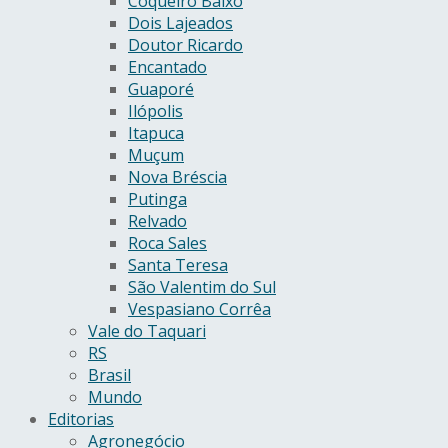
Coqueiro Baixo
Dois Lajeados
Doutor Ricardo
Encantado
Guaporé
Ilópolis
Itapuca
Muçum
Nova Bréscia
Putinga
Relvado
Roca Sales
Santa Teresa
São Valentim do Sul
Vespasiano Corrêa
Vale do Taquari
RS
Brasil
Mundo
Editorias
Agronegócio