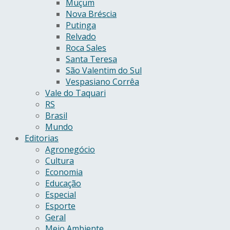
Muçum
Nova Bréscia
Putinga
Relvado
Roca Sales
Santa Teresa
São Valentim do Sul
Vespasiano Corrêa
Vale do Taquari
RS
Brasil
Mundo
Editorias
Agronegócio
Cultura
Economia
Educação
Especial
Esporte
Geral
Meio Ambiente