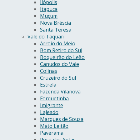
Ilópolis
Itapuca
Muçum
Nova Bréscia
Santa Teresa
Vale do Taquari
Arroio do Meio
Bom Retiro do Sul
Boqueirão do Leão
Canudos do Vale
Colinas
Cruzeiro do Sul
Estrela
Fazenda Vilanova
Forquetinha
Imigrante
Lajeado
Marques de Souza
Mato Leitão
Paverama
Poço das Antas