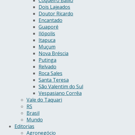
Coqueiro Baixo
Dois Lajeados
Doutor Ricardo
Encantado
Guaporé
Ilópolis
Itapuca
Muçum
Nova Bréscia
Putinga
Relvado
Roca Sales
Santa Teresa
São Valentim do Sul
Vespasiano Corrêa
Vale do Taquari
RS
Brasil
Mundo
Editorias
Agronegócio