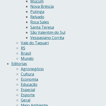
Muçum
Nova Bréscia
Putinga
Relvado
Roca Sales
Santa Teresa
São Valentim do Sul
Vespasiano Corrêa
Vale do Taquari
RS
Brasil
Mundo
Editorias
Agronegócio
Cultura
Economia
Educação
Especial
Esporte
Geral
Meio Ambiente