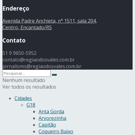
Endereço
Avenida Padre Anchieta, n° 1511, sala 204,
Centro, Encantado/RS
Contato
51 9 9650-5952
contato@regiaodosvales.com.br
jornalismo@regiaodosvales.com.br
Nenhum resultado
Ver todos os resultados
Cidades
G18
Anta Gorda
Arvorezinha
Capitão
Coqueiro Baixo