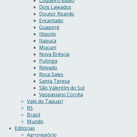
Coqueiro Baixo
Dois Lajeados
Doutor Ricardo
Encantado
Guaporé
Ilópolis
Itapuca
Muçum
Nova Bréscia
Putinga
Relvado
Roca Sales
Santa Teresa
São Valentim do Sul
Vespasiano Corrêa
Vale do Taquari
RS
Brasil
Mundo
Editorias
Agronegócio