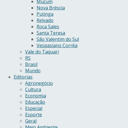
Muçum
Nova Bréscia
Putinga
Relvado
Roca Sales
Santa Teresa
São Valentim do Sul
Vespasiano Corrêa
Vale do Taquari
RS
Brasil
Mundo
Editorias
Agronegócio
Cultura
Economia
Educação
Especial
Esporte
Geral
Meio Ambiente