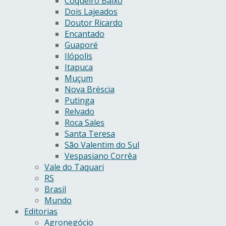
Coqueiro Baixo
Dois Lajeados
Doutor Ricardo
Encantado
Guaporé
Ilópolis
Itapuca
Muçum
Nova Bréscia
Putinga
Relvado
Roca Sales
Santa Teresa
São Valentim do Sul
Vespasiano Corrêa
Vale do Taquari
RS
Brasil
Mundo
Editorias
Agronegócio