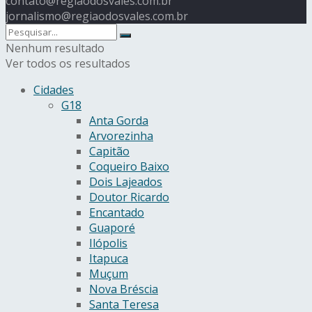
contato@regiaodosvales.com.br
jornalismo@regiaodosvales.com.br
Nenhum resultado
Ver todos os resultados
Cidades
G18
Anta Gorda
Arvorezinha
Capitão
Coqueiro Baixo
Dois Lajeados
Doutor Ricardo
Encantado
Guaporé
Ilópolis
Itapuca
Muçum
Nova Bréscia
Santa Teresa