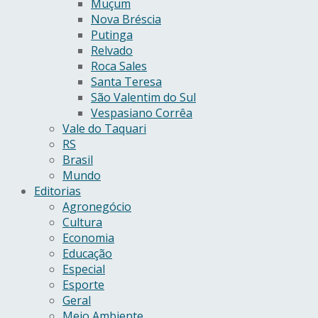
Muçum
Nova Bréscia
Putinga
Relvado
Roca Sales
Santa Teresa
São Valentim do Sul
Vespasiano Corrêa
Vale do Taquari
RS
Brasil
Mundo
Editorias
Agronegócio
Cultura
Economia
Educação
Especial
Esporte
Geral
Meio Ambiente