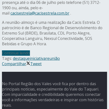
presença até o dia 06 de julho pelo telefone (51) 3712-
1900 ou, ainda, pelo e-
mail
cacisestrela@cacisestrela.com.br
.
A reunião-almoço é uma realização da Cacis Estrela. O
patrocínio é de Banco Regional de Desenvolvimento do
Extremo Sul (BRDE), Brasilata, CDL Porto Alegre,
Cooperativa Languiru, Nexsul Conectividade, SOS
Bebidas e Grupo A Hora.
Continue lendo
Tags:
destaque
iniciativa
reunião
Compartilhar
Tweet
No Portal Região dos Vales você fica por dentro das
principais notícias, especialmente do Vale do Taquari.
Com imparcialidade e credibilidade queremos conectar
você a informações verdadeiras e inspirar com histórias
reais.