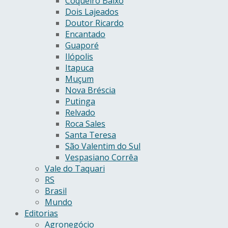
Coqueiro Baixo
Dois Lajeados
Doutor Ricardo
Encantado
Guaporé
Ilópolis
Itapuca
Muçum
Nova Bréscia
Putinga
Relvado
Roca Sales
Santa Teresa
São Valentim do Sul
Vespasiano Corrêa
Vale do Taquari
RS
Brasil
Mundo
Editorias
Agronegócio