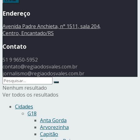
Endereço
Avenida Padre Anchieta, n° 1511, sala 204,
Centro, Encantado/RS
Contato
51 9 9650-5952
contato@regiaodosvales.com.br
jornalismo@regiaodosvales.com.br
Nenhum resultado
Ver todos os resultados
Cidades
G18
Anta Gorda
Arvorezinha
Capitão