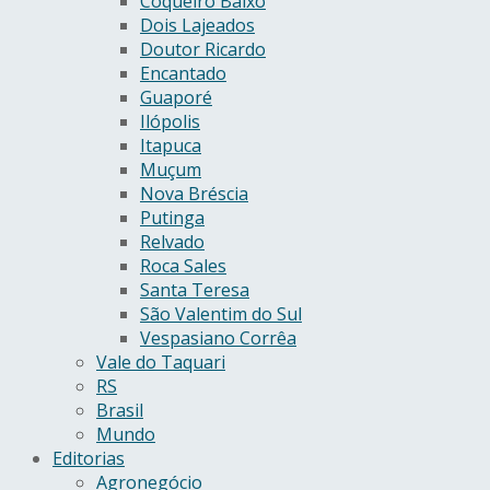
Coqueiro Baixo
Dois Lajeados
Doutor Ricardo
Encantado
Guaporé
Ilópolis
Itapuca
Muçum
Nova Bréscia
Putinga
Relvado
Roca Sales
Santa Teresa
São Valentim do Sul
Vespasiano Corrêa
Vale do Taquari
RS
Brasil
Mundo
Editorias
Agronegócio