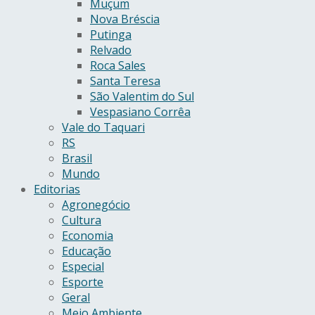
Muçum
Nova Bréscia
Putinga
Relvado
Roca Sales
Santa Teresa
São Valentim do Sul
Vespasiano Corrêa
Vale do Taquari
RS
Brasil
Mundo
Editorias
Agronegócio
Cultura
Economia
Educação
Especial
Esporte
Geral
Meio Ambiente