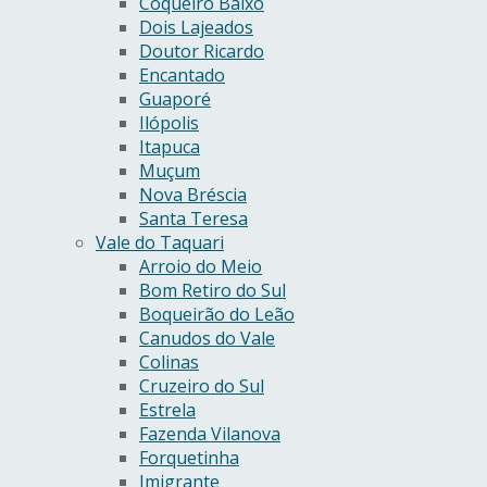
Coqueiro Baixo
Dois Lajeados
Doutor Ricardo
Encantado
Guaporé
Ilópolis
Itapuca
Muçum
Nova Bréscia
Santa Teresa
Vale do Taquari
Arroio do Meio
Bom Retiro do Sul
Boqueirão do Leão
Canudos do Vale
Colinas
Cruzeiro do Sul
Estrela
Fazenda Vilanova
Forquetinha
Imigrante