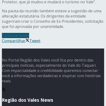
Protetor, que já mudou e mudará o turismo no Vale”.
Na pauta da reunião também esteve a sugestão de uma
alteração estatutária. Os dirigentes da entidade
sugeriram criar o Conselho de Ex-Presidentes, solicitação
que foi aprovada por unanimidade.
Continue lendo
Compartilhar
Tweet
No Portal Região dos Vales você fica por dentro das
principais notícias, especialmente do Vale do Taquari.
Com imparcialidade e credibilidade queremos conectar
você a informações verdadeiras e inspirar com histórias
reais.
Região dos Vales News