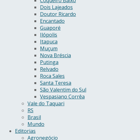
Coqueiro Baixo
Dois Lajeados
Doutor Ricardo
Encantado
Guaporé
Ilópolis
Itapuca
Muçum
Nova Bréscia
Putinga
Relvado
Roca Sales
Santa Teresa
São Valentim do Sul
Vespasiano Corrêa
Vale do Taquari
RS
Brasil
Mundo
Editorias
Agronegócio