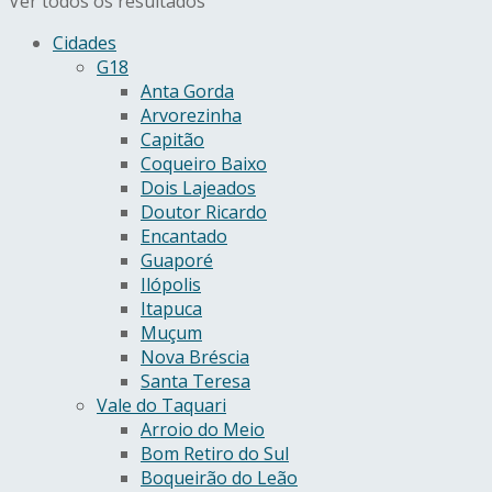
Ver todos os resultados
Cidades
G18
Anta Gorda
Arvorezinha
Capitão
Coqueiro Baixo
Dois Lajeados
Doutor Ricardo
Encantado
Guaporé
Ilópolis
Itapuca
Muçum
Nova Bréscia
Santa Teresa
Vale do Taquari
Arroio do Meio
Bom Retiro do Sul
Boqueirão do Leão