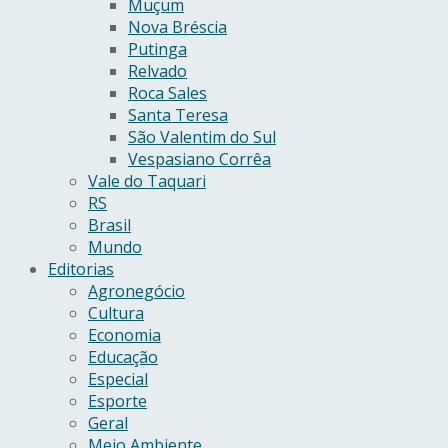
Muçum
Nova Bréscia
Putinga
Relvado
Roca Sales
Santa Teresa
São Valentim do Sul
Vespasiano Corrêa
Vale do Taquari
RS
Brasil
Mundo
Editorias
Agronegócio
Cultura
Economia
Educação
Especial
Esporte
Geral
Meio Ambiente