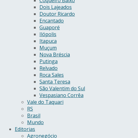
Coqueiro Baixo
Dois Lajeados
Doutor Ricardo
Encantado
Guaporé
Ilópolis
Itapuca
Muçum
Nova Bréscia
Putinga
Relvado
Roca Sales
Santa Teresa
São Valentim do Sul
Vespasiano Corrêa
Vale do Taquari
RS
Brasil
Mundo
Editorias
Agronegócio