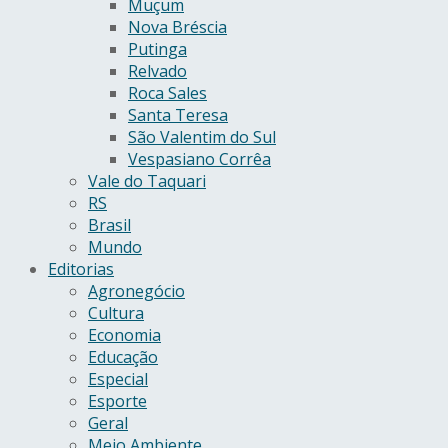
Muçum
Nova Bréscia
Putinga
Relvado
Roca Sales
Santa Teresa
São Valentim do Sul
Vespasiano Corrêa
Vale do Taquari
RS
Brasil
Mundo
Editorias
Agronegócio
Cultura
Economia
Educação
Especial
Esporte
Geral
Meio Ambiente