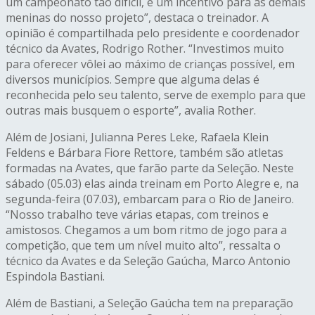
um campeonato tão difícil, é um incentivo para as demais
meninas do nosso projeto”, destaca o treinador. A
opinião é compartilhada pelo presidente e coordenador
técnico da Avates, Rodrigo Rother. “Investimos muito
para oferecer vôlei ao máximo de crianças possível, em
diversos municípios. Sempre que alguma delas é
reconhecida pelo seu talento, serve de exemplo para que
outras mais busquem o esporte”, avalia Rother.
Além de Josiani, Julianna Peres Leke, Rafaela Klein
Feldens e Bárbara Fiore Rettore, também são atletas
formadas na Avates, que farão parte da Seleção. Neste
sábado (05.03) elas ainda treinam em Porto Alegre e, na
segunda-feira (07.03), embarcam para o Rio de Janeiro.
“Nosso trabalho teve várias etapas, com treinos e
amistosos. Chegamos a um bom ritmo de jogo para a
competição, que tem um nível muito alto”, ressalta o
técnico da Avates e da Seleção Gaúcha, Marco Antonio
Espindola Bastiani.
Além de Bastiani, a Seleção Gaúcha tem na preparação