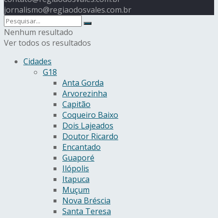
jornalismo@regiaodosvales.com.br
Nenhum resultado
Ver todos os resultados
Cidades
G18
Anta Gorda
Arvorezinha
Capitão
Coqueiro Baixo
Dois Lajeados
Doutor Ricardo
Encantado
Guaporé
Ilópolis
Itapuca
Muçum
Nova Bréscia
Santa Teresa