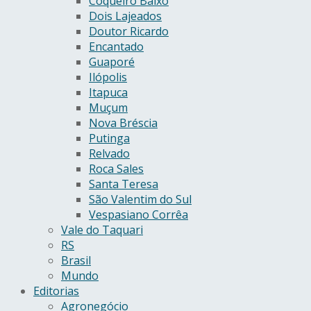
Coqueiro Baixo
Dois Lajeados
Doutor Ricardo
Encantado
Guaporé
Ilópolis
Itapuca
Muçum
Nova Bréscia
Putinga
Relvado
Roca Sales
Santa Teresa
São Valentim do Sul
Vespasiano Corrêa
Vale do Taquari
RS
Brasil
Mundo
Editorias
Agronegócio