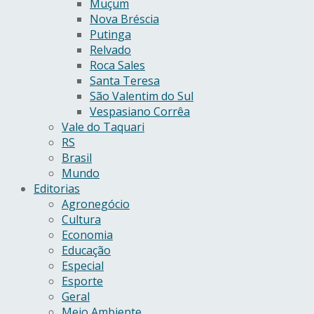
Muçum
Nova Bréscia
Putinga
Relvado
Roca Sales
Santa Teresa
São Valentim do Sul
Vespasiano Corrêa
Vale do Taquari
RS
Brasil
Mundo
Editorias
Agronegócio
Cultura
Economia
Educação
Especial
Esporte
Geral
Meio Ambiente