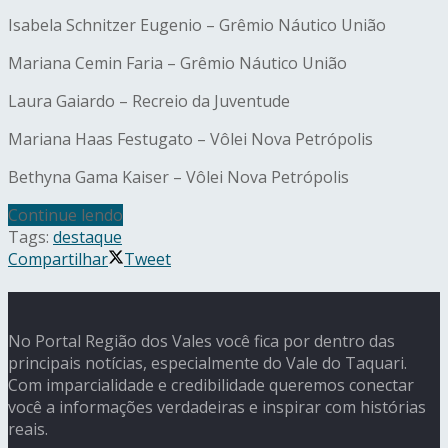
Isabela Schnitzer Eugenio – Grêmio Náutico União
Mariana Cemin Faria – Grêmio Náutico União
Laura Gaiardo – Recreio da Juventude
Mariana Haas Festugato – Vôlei Nova Petrópolis
Bethyna Gama Kaiser – Vôlei Nova Petrópolis
Continue lendo
Tags:
destaque
Compartilhar
Tweet
No Portal Região dos Vales você fica por dentro das
principais notícias, especialmente do Vale do Taquari.
Com imparcialidade e credibilidade queremos conectar
você a informações verdadeiras e inspirar com histórias
reais.