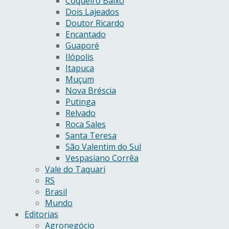
Coqueiro Baixo
Dois Lajeados
Doutor Ricardo
Encantado
Guaporé
Ilópolis
Itapuca
Muçum
Nova Bréscia
Putinga
Relvado
Roca Sales
Santa Teresa
São Valentim do Sul
Vespasiano Corrêa
Vale do Taquari
RS
Brasil
Mundo
Editorias
Agronegócio