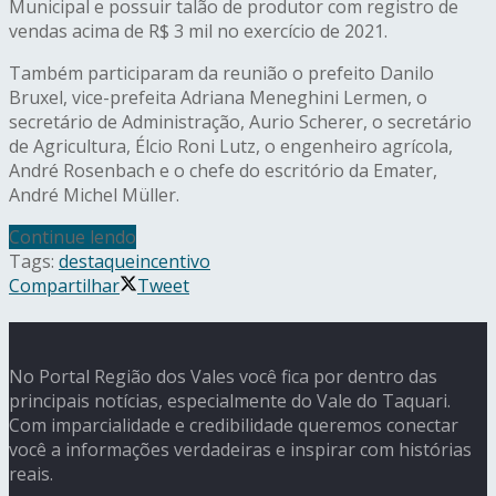
Municipal e possuir talão de produtor com registro de
vendas acima de R$ 3 mil no exercício de 2021.
Também participaram da reunião o prefeito Danilo
Bruxel, vice-prefeita Adriana Meneghini Lermen, o
secretário de Administração, Aurio Scherer, o secretário
de Agricultura, Élcio Roni Lutz, o engenheiro agrícola,
André Rosenbach e o chefe do escritório da Emater,
André Michel Müller.
Continue lendo
Tags:
destaque
incentivo
Compartilhar
Tweet
No Portal Região dos Vales você fica por dentro das
principais notícias, especialmente do Vale do Taquari.
Com imparcialidade e credibilidade queremos conectar
você a informações verdadeiras e inspirar com histórias
reais.