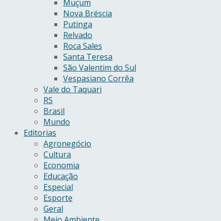
Muçum
Nova Bréscia
Putinga
Relvado
Roca Sales
Santa Teresa
São Valentim do Sul
Vespasiano Corrêa
Vale do Taquari
RS
Brasil
Mundo
Editorias
Agronegócio
Cultura
Economia
Educação
Especial
Esporte
Geral
Meio Ambiente