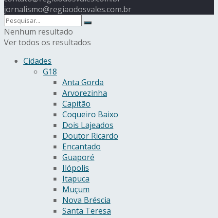
jornalismo@regiaodosvales.com.br
Nenhum resultado
Ver todos os resultados
Cidades
G18
Anta Gorda
Arvorezinha
Capitão
Coqueiro Baixo
Dois Lajeados
Doutor Ricardo
Encantado
Guaporé
Ilópolis
Itapuca
Muçum
Nova Bréscia
Santa Teresa