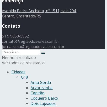
Endereço
Avenida Padre Anchieta, n° 1511, sala 204,
Centro, Encantado/RS
Contato
51 9 9650-5952
contato@regiaodosvales.com.br
jornalismo@regiaodosvales.com.br
Nenhum resultado
Ver todos os resultados
Cidades
G18
Anta Gorda
Arvorezinha
Capitão
Coqueiro Baixo
Dois Lajeados