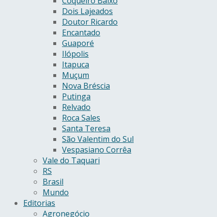
Coqueiro Baixo
Dois Lajeados
Doutor Ricardo
Encantado
Guaporé
Ilópolis
Itapuca
Muçum
Nova Bréscia
Putinga
Relvado
Roca Sales
Santa Teresa
São Valentim do Sul
Vespasiano Corrêa
Vale do Taquari
RS
Brasil
Mundo
Editorias
Agronegócio