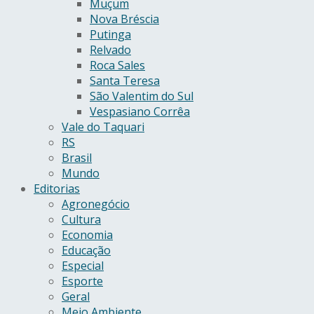
Muçum
Nova Bréscia
Putinga
Relvado
Roca Sales
Santa Teresa
São Valentim do Sul
Vespasiano Corrêa
Vale do Taquari
RS
Brasil
Mundo
Editorias
Agronegócio
Cultura
Economia
Educação
Especial
Esporte
Geral
Meio Ambiente