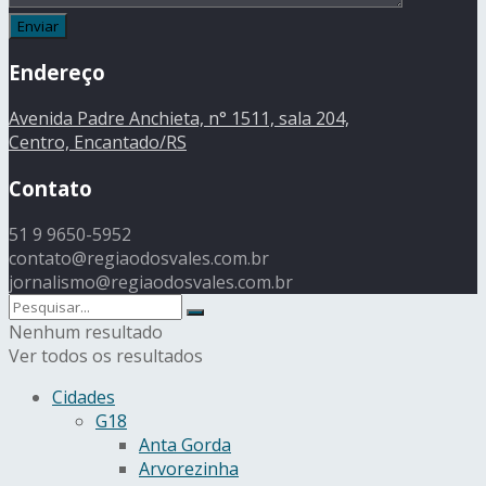
Endereço
Avenida Padre Anchieta, n° 1511, sala 204,
Centro, Encantado/RS
Contato
51 9 9650-5952
contato@regiaodosvales.com.br
jornalismo@regiaodosvales.com.br
Nenhum resultado
Ver todos os resultados
Cidades
G18
Anta Gorda
Arvorezinha