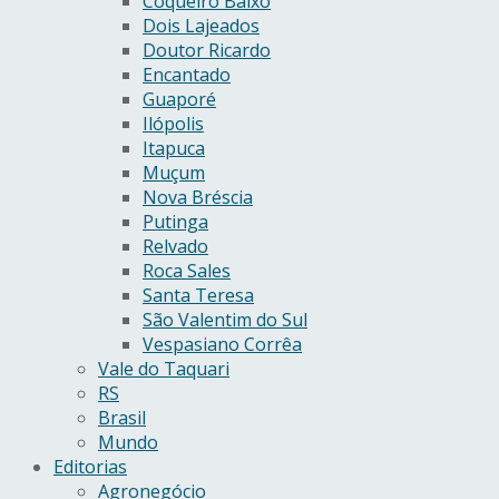
Coqueiro Baixo
Dois Lajeados
Doutor Ricardo
Encantado
Guaporé
Ilópolis
Itapuca
Muçum
Nova Bréscia
Putinga
Relvado
Roca Sales
Santa Teresa
São Valentim do Sul
Vespasiano Corrêa
Vale do Taquari
RS
Brasil
Mundo
Editorias
Agronegócio