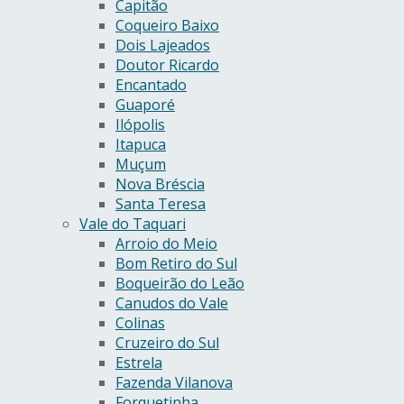
Capitão
Coqueiro Baixo
Dois Lajeados
Doutor Ricardo
Encantado
Guaporé
Ilópolis
Itapuca
Muçum
Nova Bréscia
Santa Teresa
Vale do Taquari
Arroio do Meio
Bom Retiro do Sul
Boqueirão do Leão
Canudos do Vale
Colinas
Cruzeiro do Sul
Estrela
Fazenda Vilanova
Forquetinha