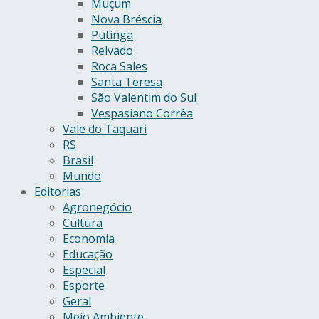
Muçum
Nova Bréscia
Putinga
Relvado
Roca Sales
Santa Teresa
São Valentim do Sul
Vespasiano Corrêa
Vale do Taquari
RS
Brasil
Mundo
Editorias
Agronegócio
Cultura
Economia
Educação
Especial
Esporte
Geral
Meio Ambiente