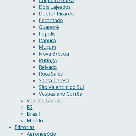
Coqueiro Baixo
Dois Lajeados
Doutor Ricardo
Encantado
Guaporé
Ilópolis
Itapuca
Muçum
Nova Bréscia
Putinga
Relvado
Roca Sales
Santa Teresa
São Valentim do Sul
Vespasiano Corrêa
Vale do Taquari
RS
Brasil
Mundo
Editorias
Agronegócio