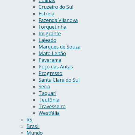
Colinas
Cruzeiro do Sul
Estrela
Fazenda Vilanova
Forquetinha
Imigrante
Lajeado
Marques de Souza
Mato Leitão
Paverama
Poço das Antas
Progresso
Santa Clara do Sul
Sério
Taquari
Teutônia
Travesseiro
Westfália
RS
Brasil
Mundo