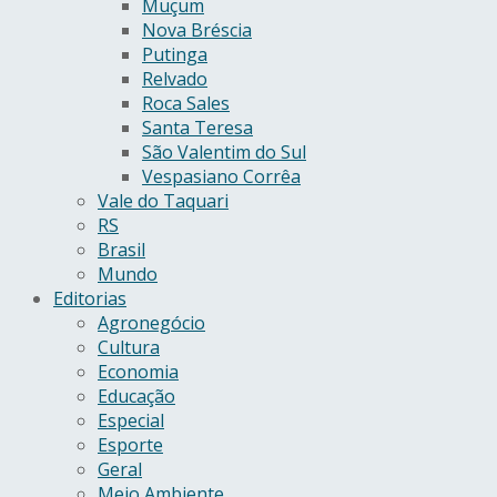
Muçum
Nova Bréscia
Putinga
Relvado
Roca Sales
Santa Teresa
São Valentim do Sul
Vespasiano Corrêa
Vale do Taquari
RS
Brasil
Mundo
Editorias
Agronegócio
Cultura
Economia
Educação
Especial
Esporte
Geral
Meio Ambiente