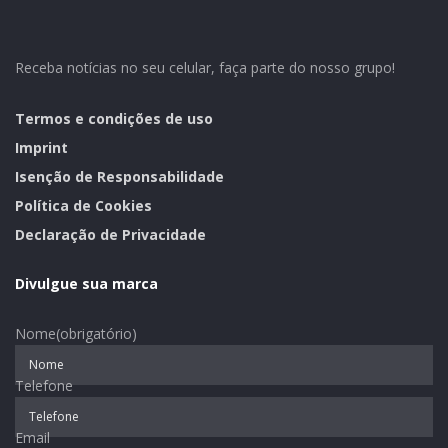
um conhecimento mais aprofundado sobre o que é
essencial para garantir um atendimento excelente.
“Queremos possibilitar uma atenção que esteja
Receba notícias no seu celular, faça parte do nosso grupo!
totalmente focada em oferecer soluções nos diferentes
negócios da Certel. Entendemos que treinamentos
Termos e condições de uso
como esse são determinantes para que possamos dar
Imprint
o nosso melhor e cooperar para que nossos
Isenção de Responsabilidade
associados e clientes fiquem satisfeitos e felizes”, avalia.
Política de Cookies
Declaração de Privacidade
Crédito da foto: Gabriela Santos
Divulgue sua marca
Divulgação Certel
Nome
(obrigatório)
Telefone
Email