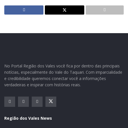
Certel promoveu recentemente um curso de gestão,
liderança e programação neurolinguística para os seus
gestores. Ministrado pela psicóloga Silvia Marta de
No Portal Região dos Vales você fica por dentro das principais
Vargas, o evento contou com sete módulos. “O curso
notícias, especialmente do Vale do Taquari. Com imparcialidade
objetiva estimular executivos, gestores e lideranças
e credibilidade queremos conectar você a informações
para que, cada vez mais, possam realmente saber qual
verdadeiras e inspirar com histórias reais.
é o jeito que dá certo, como alcançar os melhores
resultados e colocar em prática o melhor do seu
potencial”, afirma Silvia.
Segundo o gerente de recursos humanos da Certel,
Região dos Vales News
Wilfrid Dannebrock, a capacitação permitiu ao grupo