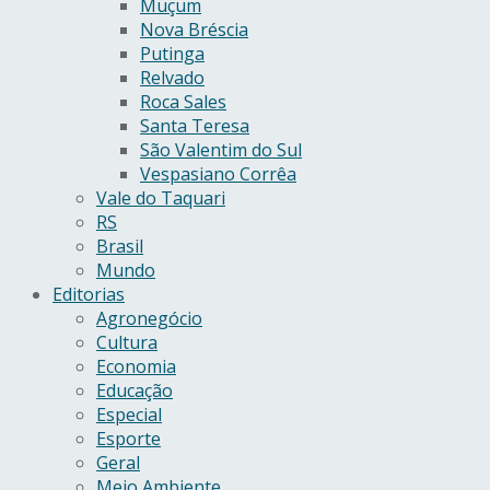
Muçum
Nova Bréscia
Putinga
Relvado
Roca Sales
Santa Teresa
São Valentim do Sul
Vespasiano Corrêa
Vale do Taquari
RS
Brasil
Mundo
Editorias
Agronegócio
Cultura
Economia
Educação
Especial
Esporte
Geral
Meio Ambiente