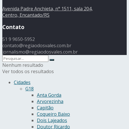
Avenida Padre Anchieta, n° 1511, sala 204,
Centro, Encantado/RS
Contato
51 9 9650-5952
contato@regiaodosvales.com.br
jornalismo@regiaodosvales.com.br
Nenhum resultado
Ver todos os resultados
Cidades
G18
Anta Gorda
Arvorezinha
Capitão
Coqueiro Baixo
Dois Lajeados
Doutor Ricardo