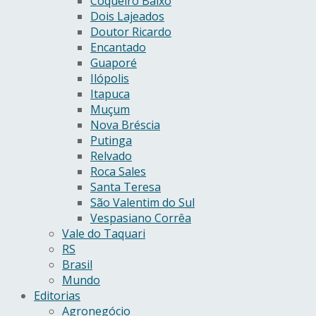
Coqueiro Baixo
Dois Lajeados
Doutor Ricardo
Encantado
Guaporé
Ilópolis
Itapuca
Muçum
Nova Bréscia
Putinga
Relvado
Roca Sales
Santa Teresa
São Valentim do Sul
Vespasiano Corrêa
Vale do Taquari
RS
Brasil
Mundo
Editorias
Agronegócio