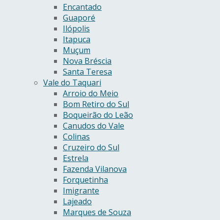
Encantado
Guaporé
Ilópolis
Itapuca
Muçum
Nova Bréscia
Santa Teresa
Vale do Taquari
Arroio do Meio
Bom Retiro do Sul
Boqueirão do Leão
Canudos do Vale
Colinas
Cruzeiro do Sul
Estrela
Fazenda Vilanova
Forquetinha
Imigrante
Lajeado
Marques de Souza