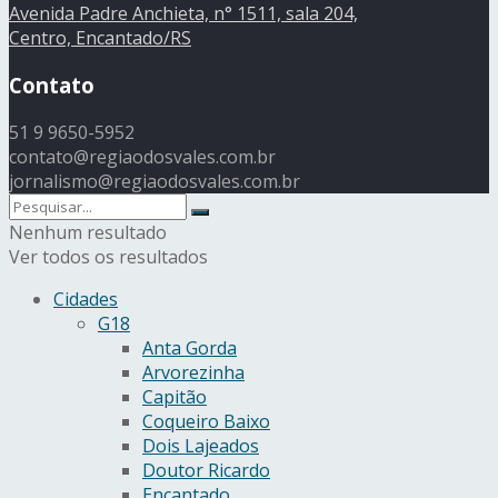
Avenida Padre Anchieta, n° 1511, sala 204,
Centro, Encantado/RS
Contato
51 9 9650-5952
contato@regiaodosvales.com.br
jornalismo@regiaodosvales.com.br
Nenhum resultado
Ver todos os resultados
Cidades
G18
Anta Gorda
Arvorezinha
Capitão
Coqueiro Baixo
Dois Lajeados
Doutor Ricardo
Encantado