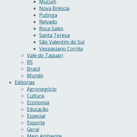
Muçum
Nova Bréscia
Putinga
Relvado
Roca Sales
Santa Teresa
São Valentim do Sul
Vespasiano Corrêa
Vale do Taquari
RS
Brasil
Mundo
Editorias
Agronegócio
Cultura
Economia
Educação
Especial
Esporte
Geral
Meio Ambiente