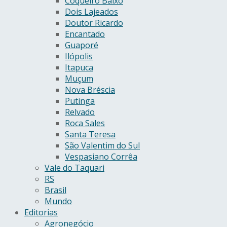
Coqueiro Baixo
Dois Lajeados
Doutor Ricardo
Encantado
Guaporé
Ilópolis
Itapuca
Muçum
Nova Bréscia
Putinga
Relvado
Roca Sales
Santa Teresa
São Valentim do Sul
Vespasiano Corrêa
Vale do Taquari
RS
Brasil
Mundo
Editorias
Agronegócio