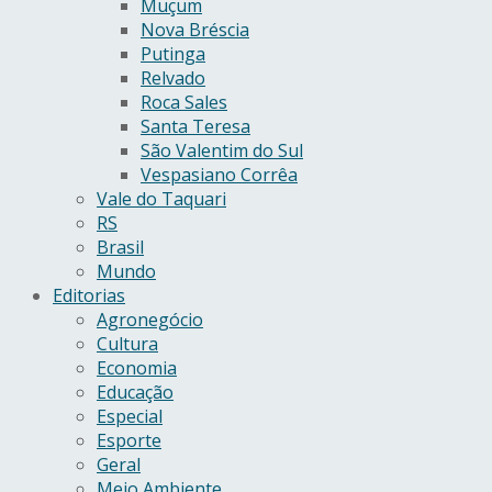
Muçum
Nova Bréscia
Putinga
Relvado
Roca Sales
Santa Teresa
São Valentim do Sul
Vespasiano Corrêa
Vale do Taquari
RS
Brasil
Mundo
Editorias
Agronegócio
Cultura
Economia
Educação
Especial
Esporte
Geral
Meio Ambiente