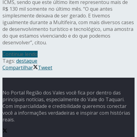
ICMS, sendo que este último item representou mais de
R$ 130 mil somente no último mês. “O que antes
simplesmente deixava de ser gerado. E tivemos
igualmente durante a Multifeira, com mais diversos cases
de desenvolvimento turístico e tecnológico, uma amostra
do que estamos vivenciando e do que podemos
desenvolver”, citou.
Continue lendo
Tags:
destaque
Compartilhar
Tweet
No Portal Região dos Vales você fica por dentro das
principais notícias, especialmente do Vale do Taquari.
Com imparcialidade e credibilidade queremos conectar
você a informações verdadeiras e inspirar com histórias
reais.