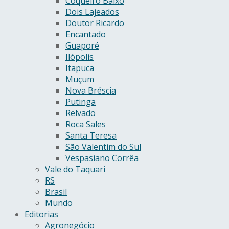
Coqueiro Baixo
Dois Lajeados
Doutor Ricardo
Encantado
Guaporé
Ilópolis
Itapuca
Muçum
Nova Bréscia
Putinga
Relvado
Roca Sales
Santa Teresa
São Valentim do Sul
Vespasiano Corrêa
Vale do Taquari
RS
Brasil
Mundo
Editorias
Agronegócio