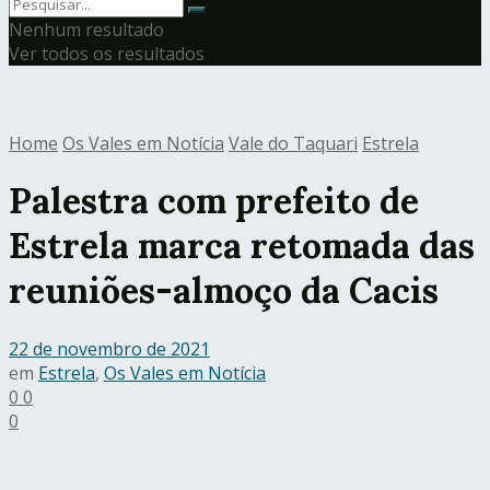
Nenhum resultado
Ver todos os resultados
Home
Os Vales em Notícia
Vale do Taquari
Estrela
Palestra com prefeito de
Estrela marca retomada das
reuniões-almoço da Cacis
22 de novembro de 2021
em
Estrela
,
Os Vales em Notícia
0
0
0