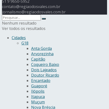
51 9 9650-5952
contato@regiaodosvales.com.br
jornalismo@regiaodosvales.com.br
Nenhum resultado
Ver todos os resultados
Cidades
G18
Anta Gorda
Arvorezinha
Capitão
Coqueiro Baixo
Dois Lajeados
Doutor Ricardo
Encantado
Guaporé
Ilópolis
Itapuca
Muçum
Nova Bréscia