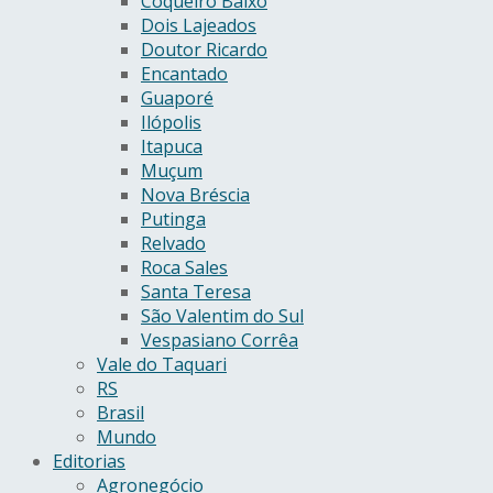
Coqueiro Baixo
Dois Lajeados
Doutor Ricardo
Encantado
Guaporé
Ilópolis
Itapuca
Muçum
Nova Bréscia
Putinga
Relvado
Roca Sales
Santa Teresa
São Valentim do Sul
Vespasiano Corrêa
Vale do Taquari
RS
Brasil
Mundo
Editorias
Agronegócio