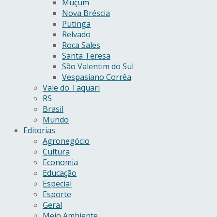
Muçum
Nova Bréscia
Putinga
Relvado
Roca Sales
Santa Teresa
São Valentim do Sul
Vespasiano Corrêa
Vale do Taquari
RS
Brasil
Mundo
Editorias
Agronegócio
Cultura
Economia
Educação
Especial
Esporte
Geral
Meio Ambiente