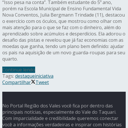
“Isso pesa na conta”. Também estudante do 5º ano,
porém na Escola Municipal de Ensino Fundamental Vida
Nova Conventos, Julia Bergmann Trindade (11), destacou
o exercício com os óculos, que mostrou como olhar com
mais atenção para o que se faz com o dinheiro, além do
aprendizado sobre acúmulos e desperdícios. Ela adorou o
desafio das pistas e revelou que já faz economias com as
moedas que ganha, tendo um plano bem definido: ajudar
os pais na aquisição de um novo guarda-roupas para seu
quarto.
Continue lendo
Tags:
destaque
iniciativa
Compartilhar
Tweet
No Portal Região dos Vales você fica por dentro das
principais notícias, especialmente do Vale do Taquari.
Com imparcialidade e credibilidade queremos conectar
você a informações verdadeiras e inspirar com histórias