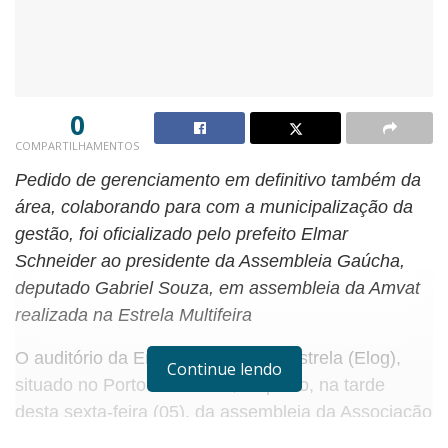
0
COMPARTILHAMENTOS
Pedido de gerenciamento em definitivo também da
área, colaborando para com a municipalização da
gestão, foi oficializado pelo prefeito Elmar
Schneider ao presidente da Assembleia Gaúcha,
deputado Gabriel Souza, em assembleia da Amvat
realizada na Estrela Multifeira
O auditório da Empresa Logística Estrela (Elog),
Continue lendo
situado no Porto de Estrela, foi palco, na tarde
desta sexta-feira (05), da assembleia da Associação
dos Municípios do Vale do Taquari (Amvat). A