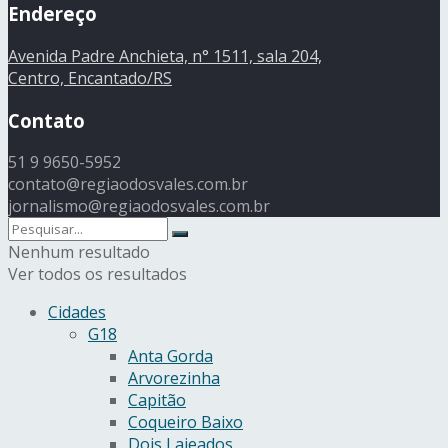
Endereço
Avenida Padre Anchieta, n° 1511, sala 204,
Centro, Encantado/RS
Contato
51 9 9650-5952
contato@regiaodosvales.com.br
jornalismo@regiaodosvales.com.br
Nenhum resultado
Ver todos os resultados
Cidades
G18
Anta Gorda
Arvorezinha
Capitão
Coqueiro Baixo
Dois Lajeados