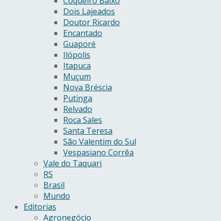
Coqueiro Baixo
Dois Lajeados
Doutor Ricardo
Encantado
Guaporé
Ilópolis
Itapuca
Muçum
Nova Bréscia
Putinga
Relvado
Roca Sales
Santa Teresa
São Valentim do Sul
Vespasiano Corrêa
Vale do Taquari
RS
Brasil
Mundo
Editorias
Agronegócio