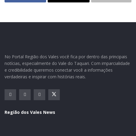
No Portal Região dos Vales você fica por dentro das principais
notícias, especialmente do Vale do Taquari. Com imparcialidade
e credibilidade queremos conectar você a informações
verdadeiras e inspirar com histórias reais.
A professora Cláudia Peruzatto avalia de forma positiva
os três dias de atividades. Além da estrutura de
Região dos Vales News
ambiente e equipamentos disponibilizada e o suporte
dado pela equipe da ACI-E, ela chama atenção para a
participação dos alunos. “Eles realmente se