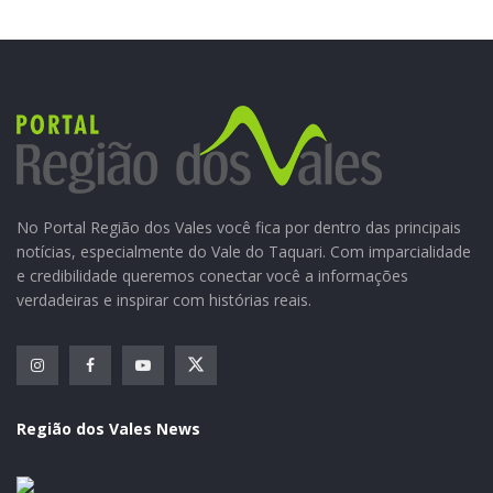
O prefeito ressaltou a importância desta parceria com
os deputados. “Estamos colhendo os frutos do trabalho
que vem sendo realizado, com união, transparência e
credibilidade. Agradeço aos vereadores e lideranças
teutonienses que também fizeram sua parte,
solicitando emendas junto aos seus deputados, e
principalmente aos deputados parceiros de Teutônia.
Agradecemos ao Deputado Bohn Gass pelo repasse,
No Portal Região dos Vales você fica por dentro das principais
por se sensibilizar com nosso projeto e pela parceira”,
notícias, especialmente do Vale do Taquari. Com imparcialidade
destaca.
e credibilidade queremos conectar você a informações
verdadeiras e inspirar com histórias reais.
Tags:
destaque
município
Região dos Vales News