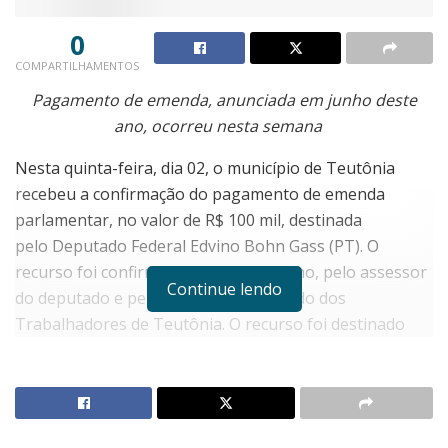
0
COMPARTILHAMENTOS
Pagamento de emenda, anunciada em junho deste
ano, ocorreu nesta semana
Nesta quinta-feira, dia 02, o município de Teutônia
recebeu a confirmação do pagamento de emenda
parlamentar, no valor de R$ 100 mil, destinada
pelo Deputado Federal Edvino Bohn Gass (PT). O
recurso foi confirmado no mês de junho, pelo assessor
Continue lendo
do deputado e pela Executiva do Partido dos
Trabalhadores de Teutônia. O recurso foi destinado
para a área da saúde, para realização de cirurgias
eletivas.