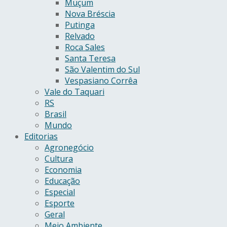
Muçum
Nova Bréscia
Putinga
Relvado
Roca Sales
Santa Teresa
São Valentim do Sul
Vespasiano Corrêa
Vale do Taquari
RS
Brasil
Mundo
Editorias
Agronegócio
Cultura
Economia
Educação
Especial
Esporte
Geral
Meio Ambiente