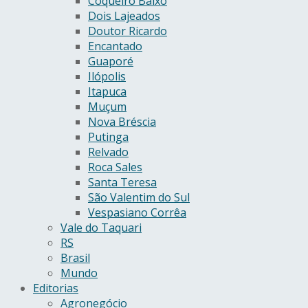
Coqueiro Baixo
Dois Lajeados
Doutor Ricardo
Encantado
Guaporé
Ilópolis
Itapuca
Muçum
Nova Bréscia
Putinga
Relvado
Roca Sales
Santa Teresa
São Valentim do Sul
Vespasiano Corrêa
Vale do Taquari
RS
Brasil
Mundo
Editorias
Agronegócio