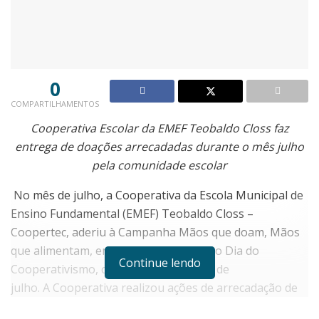
0
COMPARTILHAMENTOS
Cooperativa Escolar da EMEF Teobaldo Closs faz
entrega de doações arrecadadas durante o mês julho
pela comunidade escolar
No mês de julho, a Cooperativa da Escola Municipal de
Ensino Fundamental (EMEF) Teobaldo Closs –
Coopertec, aderiu à Campanha Mãos que doam, Mãos
que alimentam, em uma ação alusiva ao Dia do
Continue lendo
Cooperativismo, comemorado no mês de
julho. A Cooperativa realizou ações de arrecadação de
alimentos ao longo do mês, em especial no dia 03 de