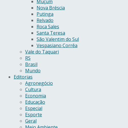
Muçum
Nova Bréscia
Putinga
Relvado
Roca Sales
Santa Teresa
São Valentim do Sul
Vespasiano Corrêa
Vale do Taquari
RS
Brasil
Mundo
Editorias
Agronegócio
Cultura
Economia
Educação
Especial
Esporte
Geral
Meio Ambiente