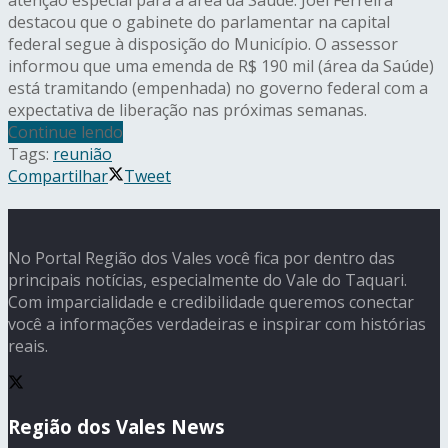
destacou que o gabinete do parlamentar na capital
federal segue à disposição do Município. O assessor
informou que uma emenda de R$ 190 mil (área da Saúde)
está tramitando (empenhada) no governo federal com a
expectativa de liberação nas próximas semanas.
Continue lendo
Tags:
reunião
Compartilhar
Tweet
No Portal Região dos Vales você fica por dentro das
principais notícias, especialmente do Vale do Taquari.
Com imparcialidade e credibilidade queremos conectar
você a informações verdadeiras e inspirar com histórias
reais.
Região dos Vales News