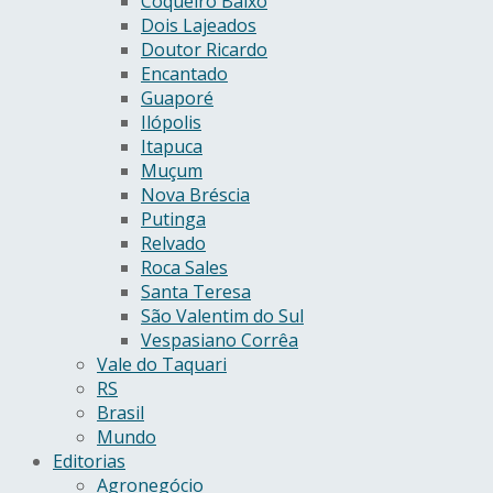
Coqueiro Baixo
Dois Lajeados
Doutor Ricardo
Encantado
Guaporé
Ilópolis
Itapuca
Muçum
Nova Bréscia
Putinga
Relvado
Roca Sales
Santa Teresa
São Valentim do Sul
Vespasiano Corrêa
Vale do Taquari
RS
Brasil
Mundo
Editorias
Agronegócio