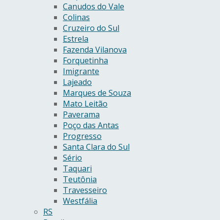
Canudos do Vale
Colinas
Cruzeiro do Sul
Estrela
Fazenda Vilanova
Forquetinha
Imigrante
Lajeado
Marques de Souza
Mato Leitão
Paverama
Poço das Antas
Progresso
Santa Clara do Sul
Sério
Taquari
Teutônia
Travesseiro
Westfália
RS