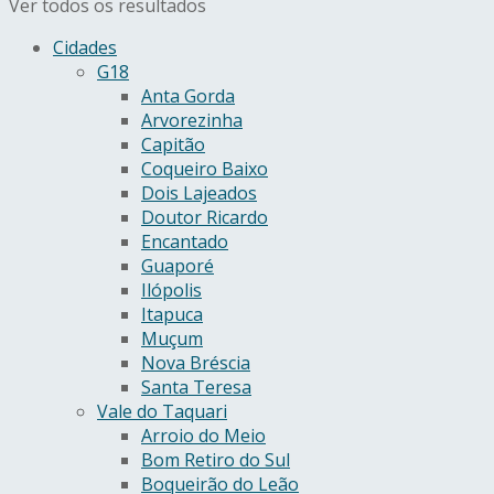
Ver todos os resultados
Cidades
G18
Anta Gorda
Arvorezinha
Capitão
Coqueiro Baixo
Dois Lajeados
Doutor Ricardo
Encantado
Guaporé
Ilópolis
Itapuca
Muçum
Nova Bréscia
Santa Teresa
Vale do Taquari
Arroio do Meio
Bom Retiro do Sul
Boqueirão do Leão