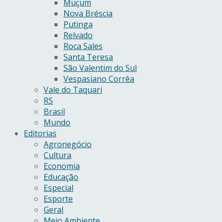
Muçum
Nova Bréscia
Putinga
Relvado
Roca Sales
Santa Teresa
São Valentim do Sul
Vespasiano Corrêa
Vale do Taquari
RS
Brasil
Mundo
Editorias
Agronegócio
Cultura
Economia
Educação
Especial
Esporte
Geral
Meio Ambiente