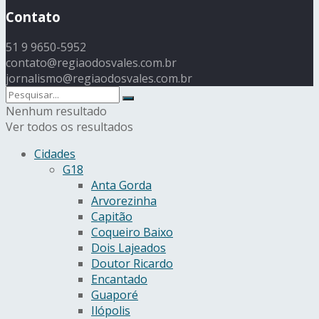
Contato
51 9 9650-5952
contato@regiaodosvales.com.br
jornalismo@regiaodosvales.com.br
Nenhum resultado
Ver todos os resultados
Cidades
G18
Anta Gorda
Arvorezinha
Capitão
Coqueiro Baixo
Dois Lajeados
Doutor Ricardo
Encantado
Guaporé
Ilópolis