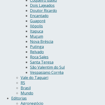
Coqueiro Baixo
Dois Lajeados
Doutor Ricardo
Encantado
Guaporé
Ilópolis
Itapuca
Muçum
Nova Bréscia
Putinga
Relvado
Roca Sales
Santa Teresa
São Valentim do Sul
Vespasiano Corrêa
Vale do Taquari
RS
Brasil
Mundo
Editorias
Agronegócio