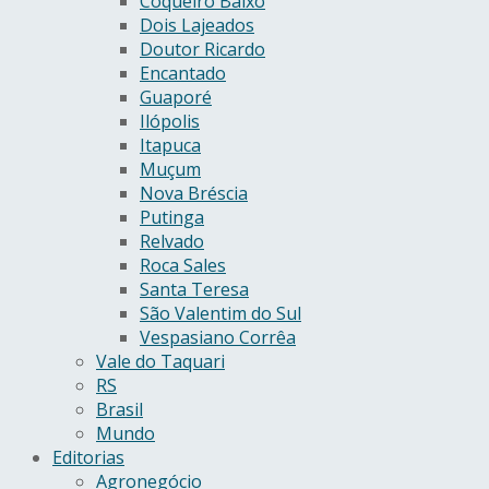
Coqueiro Baixo
Dois Lajeados
Doutor Ricardo
Encantado
Guaporé
Ilópolis
Itapuca
Muçum
Nova Bréscia
Putinga
Relvado
Roca Sales
Santa Teresa
São Valentim do Sul
Vespasiano Corrêa
Vale do Taquari
RS
Brasil
Mundo
Editorias
Agronegócio