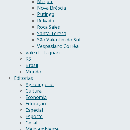
Muçum
Nova Bréscia
Putinga
Relvado
Roca Sales
Santa Teresa
São Valentim do Sul
Vespasiano Corrêa
Vale do Taquari
RS
Brasil
Mundo
Editorias
Agronegócio
Cultura
Economia
Educação
Especial
Esporte
Geral
Meio Ambiente