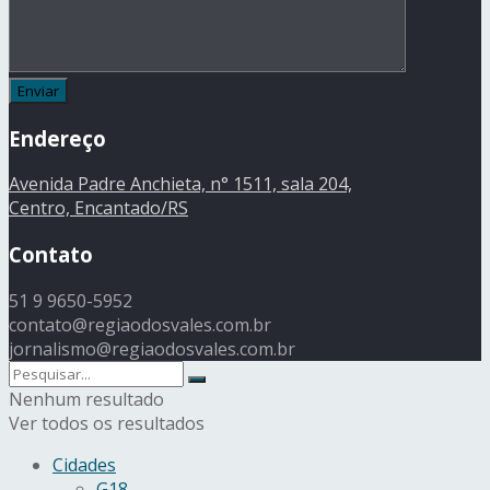
Endereço
Avenida Padre Anchieta, n° 1511, sala 204,
Centro, Encantado/RS
Contato
51 9 9650-5952
contato@regiaodosvales.com.br
jornalismo@regiaodosvales.com.br
Nenhum resultado
Ver todos os resultados
Cidades
G18