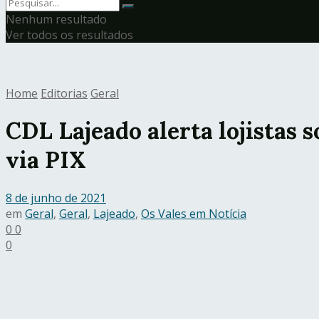
Nenhum resultado
Ver todos os resultados
Home
Editorias
Geral
CDL Lajeado alerta lojistas
via PIX
8 de junho de 2021
em
Geral
,
Geral
,
Lajeado
,
Os Vales em Notícia
0
0
0