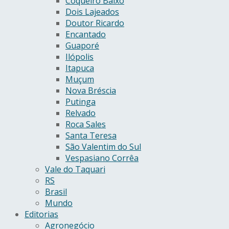
Coqueiro Baixo
Dois Lajeados
Doutor Ricardo
Encantado
Guaporé
Ilópolis
Itapuca
Muçum
Nova Bréscia
Putinga
Relvado
Roca Sales
Santa Teresa
São Valentim do Sul
Vespasiano Corrêa
Vale do Taquari
RS
Brasil
Mundo
Editorias
Agronegócio