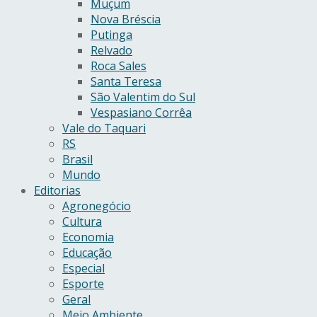
Muçum
Nova Bréscia
Putinga
Relvado
Roca Sales
Santa Teresa
São Valentim do Sul
Vespasiano Corrêa
Vale do Taquari
RS
Brasil
Mundo
Editorias
Agronegócio
Cultura
Economia
Educação
Especial
Esporte
Geral
Meio Ambiente