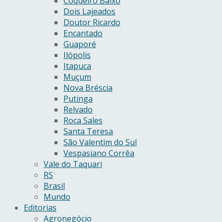
Coqueiro Baixo
Dois Lajeados
Doutor Ricardo
Encantado
Guaporé
Ilópolis
Itapuca
Muçum
Nova Bréscia
Putinga
Relvado
Roca Sales
Santa Teresa
São Valentim do Sul
Vespasiano Corrêa
Vale do Taquari
RS
Brasil
Mundo
Editorias
Agronegócio