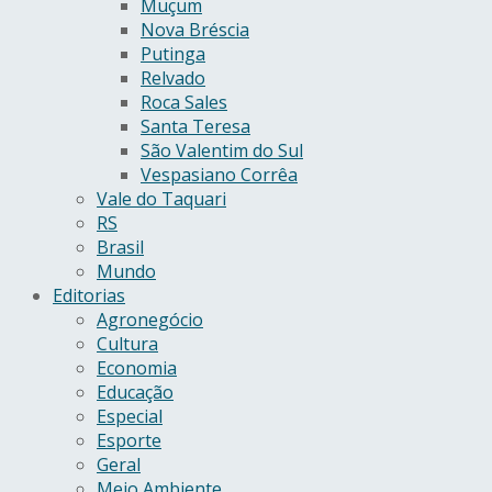
Muçum
Nova Bréscia
Putinga
Relvado
Roca Sales
Santa Teresa
São Valentim do Sul
Vespasiano Corrêa
Vale do Taquari
RS
Brasil
Mundo
Editorias
Agronegócio
Cultura
Economia
Educação
Especial
Esporte
Geral
Meio Ambiente