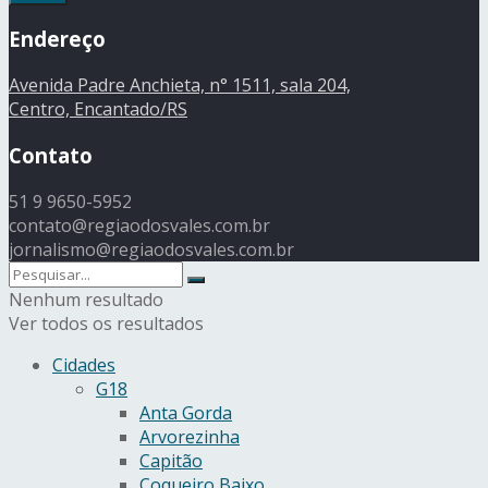
Endereço
Avenida Padre Anchieta, n° 1511, sala 204,
Centro, Encantado/RS
Contato
51 9 9650-5952
contato@regiaodosvales.com.br
jornalismo@regiaodosvales.com.br
Nenhum resultado
Ver todos os resultados
Cidades
G18
Anta Gorda
Arvorezinha
Capitão
Coqueiro Baixo