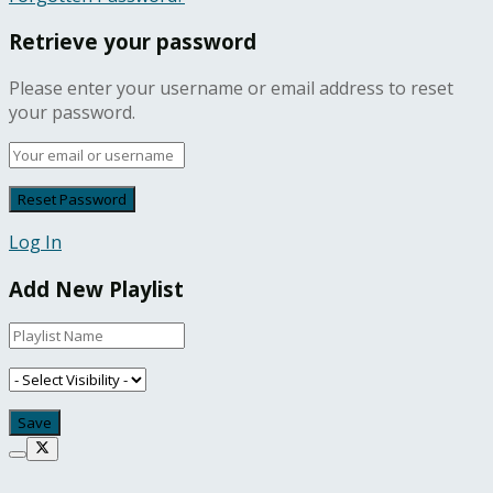
Retrieve your password
Please enter your username or email address to reset
your password.
Log In
Add New Playlist
iriş
starzbet giriş
starzbet
starzbet güncel giriş
starzbet gir