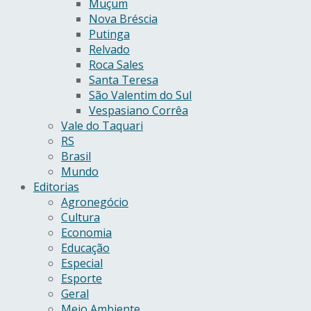
Muçum
Nova Bréscia
Putinga
Relvado
Roca Sales
Santa Teresa
São Valentim do Sul
Vespasiano Corrêa
Vale do Taquari
RS
Brasil
Mundo
Editorias
Agronegócio
Cultura
Economia
Educação
Especial
Esporte
Geral
Meio Ambiente