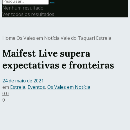
Nenhum resultado
Ver todos os resultados
Home
Os Vales em Notícia
Vale do Taquari
Estrela
Maifest Live supera
expectativas e fronteiras
24 de maio de 2021
em
Estrela
,
Eventos
,
Os Vales em Notícia
0
0
0