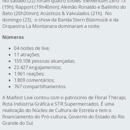
No sábado (22) foram quatro shows: Elementum Zero 13
(19h); Rapport (19h40min); Alemão Ronaldo e Bailinho do
Beto (20h20min); Acústicos & Valvulados (21h). No
domingo (23), o show da Banda Stern Blasmusik e da
Orquestra La Montanara dominaram a noite.
Números
04 noites de live;
11 atrações;
159.108 pessoas alcançadas;
22.427 engajamentos;
1.961 reações;
1.809 comentários;
767 compartilhamentos.
A Maifest Live contou com o patrocínio de Floral Thérapi,
Rota Indústria Gráfica e STR Supermercados. É uma
realização do Núcleo de Cultura de Estrela e tem o
financiamento do Pró-cultura, Governo do Estado do Rio
Grande do Sul.