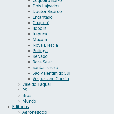
Coqueiro Baixo
Dois Lajeados
Doutor Ricardo
Encantado
Guaporé
Ilópolis
Itapuca
Muçum
Nova Bréscia
Putinga
Relvado
Roca Sales
Santa Teresa
São Valentim do Sul
Vespasiano Corrêa
Vale do Taquari
RS
Brasil
Mundo
Editorias
Agronegócio