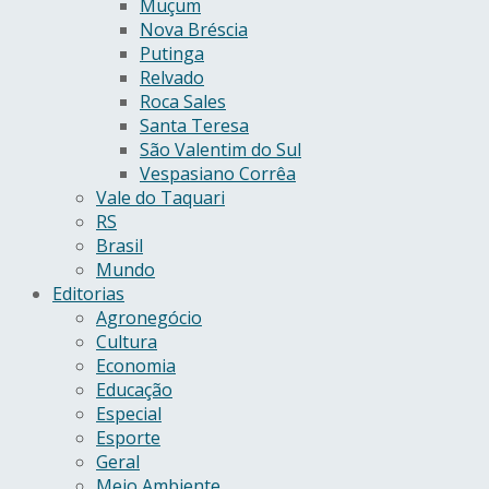
Muçum
Nova Bréscia
Putinga
Relvado
Roca Sales
Santa Teresa
São Valentim do Sul
Vespasiano Corrêa
Vale do Taquari
RS
Brasil
Mundo
Editorias
Agronegócio
Cultura
Economia
Educação
Especial
Esporte
Geral
Meio Ambiente