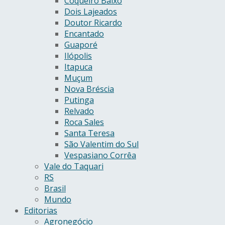
Coqueiro Baixo
Dois Lajeados
Doutor Ricardo
Encantado
Guaporé
Ilópolis
Itapuca
Muçum
Nova Bréscia
Putinga
Relvado
Roca Sales
Santa Teresa
São Valentim do Sul
Vespasiano Corrêa
Vale do Taquari
RS
Brasil
Mundo
Editorias
Agronegócio