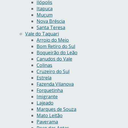
Ilópolis
Itapuca
Muçum
Nova Bréscia
Santa Teresa
Vale do Taquari
Arroio do Meio
Bom Retiro do Sul
Boqueirão do Leão
Canudos do Vale
Colinas
Cruzeiro do Sul
Estrela
Fazenda Vilanova
Forquetinha
Imigrante
Lajeado
Marques de Souza
Mato Leitão
Paverama
Poço das Antas