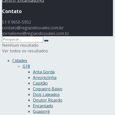
Centro, Encantado/RS
Contato
51 9 9650-5952
contato@regiaodosvales.com.br
jornalismo@regiaodosvales.com.br
Nenhum resultado
Ver todos os resultados
Cidades
G18
Anta Gorda
Arvorezinha
Capitão
Coqueiro Baixo
Dois Lajeados
Doutor Ricardo
Encantado
Guaporé