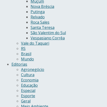
Muçum
Nova Bréscia
Putinga
Relvado
Roca Sales
Santa Teresa
São Valentim do Sul
Vespasiano Corrêa
Vale do Taquari
RS
Brasil
Mundo
Editorias
Agronegócio
Cultura
Economia
Educação
Especial
Esporte
Geral
Meio Ambiente