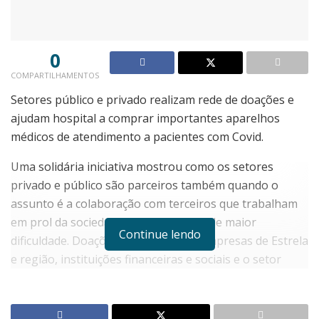
0
COMPARTILHAMENTOS
Setores público e privado realizam rede de doações e
ajudam hospital a comprar importantes aparelhos
médicos de atendimento a pacientes com Covid.
Uma solidária iniciativa mostrou como os setores
privado e público são parceiros também quando o
assunto é a colaboração com terceiros que trabalham
em prol da sociedade nos momentos de maior
Continue lendo
dificuldade. Doações realizadas por empresas de Estrela
e região, instituições financeiras e sociais e o setor
público municipal possibilitaram ao Hospital de Estrela
a compra de diversos aparelhos, já usados no
momento exclusivamente em procedimentos de