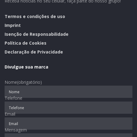
Receba notícias no seu celular, faça parte do nosso grupo!
– profissionais de Saúde: 117
– idosos 80 anos e mais: 147
Termos e condições de uso
– 75 a 79 anos: 122
Imprint
Isenção de Responsabilidade
– 70 a 74 anos: 181
Política de Cookies
– 65 a 69 anos: 211
Declaração de Privacidade
– 60 a 64 anos: 40
– profissionais de Segurança: 7
Divulgue sua marca
Nome
(obrigatório)
Ascom Mato Leitão
Telefone
Email
Mensagem