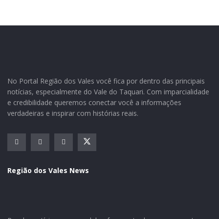
No Portal Região dos Vales você fica por dentro das principais
notícias, especialmente do Vale do Taquari. Com imparcialidade
e credibilidade queremos conectar você a informações
A faixa de idosos está em 60%, sendo que o maior
verdadeiras e inspirar com histórias reais.
número de pessoas imunizadas é do grupo 65 a 69
anos, com 211 pessoas. A Secretaria de Saúde não
dispõe neste momento de vacinas para a 1º dose. Uma
nova remessa é aguardada ainda para esta semana. O
Região dos Vales News
relatório da Saúde indica também que 188 pessoas já
receberam a 2º dose em Mato Leitão.
1º dose: 825 pessoas