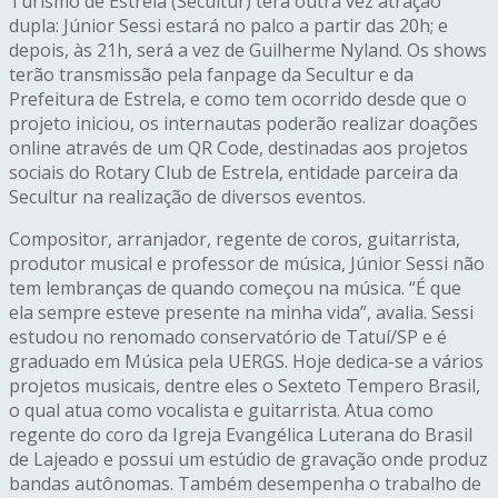
Turismo de Estrela (Secultur) terá outra vez atração
dupla: Júnior Sessi estará no palco a partir das 20h; e
depois, às 21h, será a vez de Guilherme Nyland. Os shows
terão transmissão pela fanpage da Secultur e da
Prefeitura de Estrela, e como tem ocorrido desde que o
projeto iniciou, os internautas poderão realizar doações
online através de um QR Code, destinadas aos projetos
sociais do Rotary Club de Estrela, entidade parceira da
Secultur na realização de diversos eventos.
Compositor, arranjador, regente de coros, guitarrista,
produtor musical e professor de música, Júnior Sessi não
tem lembranças de quando começou na música. “É que
ela sempre esteve presente na minha vida”, avalia. Sessi
estudou no renomado conservatório de Tatuí/SP e é
graduado em Música pela UERGS. Hoje dedica-se a vários
projetos musicais, dentre eles o Sexteto Tempero Brasil,
o qual atua como vocalista e guitarrista. Atua como
regente do coro da Igreja Evangélica Luterana do Brasil
de Lajeado e possui um estúdio de gravação onde produz
bandas autônomas. Também desempenha o trabalho de