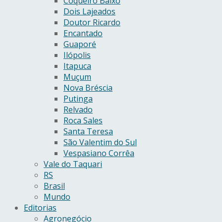
Coqueiro Baixo
Dois Lajeados
Doutor Ricardo
Encantado
Guaporé
Ilópolis
Itapuca
Muçum
Nova Bréscia
Putinga
Relvado
Roca Sales
Santa Teresa
São Valentim do Sul
Vespasiano Corrêa
Vale do Taquari
RS
Brasil
Mundo
Editorias
Agronegócio