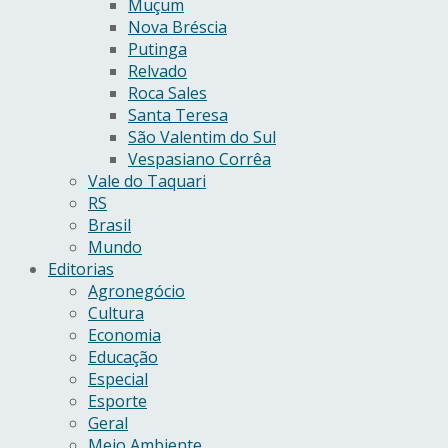
Muçum
Nova Bréscia
Putinga
Relvado
Roca Sales
Santa Teresa
São Valentim do Sul
Vespasiano Corrêa
Vale do Taquari
RS
Brasil
Mundo
Editorias
Agronegócio
Cultura
Economia
Educação
Especial
Esporte
Geral
Meio Ambiente