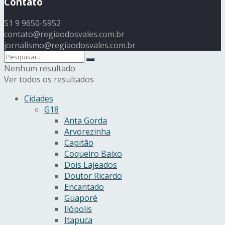
Contato
51 9 9650-5952
contato@regiaodosvales.com.br
jornalismo@regiaodosvales.com.br
Nenhum resultado
Ver todos os resultados
Cidades
G18
Anta Gorda
Arvorezinha
Capitão
Coqueiro Baixo
Dois Lajeados
Doutor Ricardo
Encantado
Guaporé
Ilópolis
Itapuca