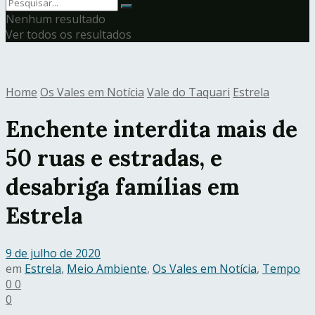
Nenhum resultado
Ver todos os resultados
Home
Os Vales em Notícia
Vale do Taquari
Estrela
Enchente interdita mais de
50 ruas e estradas, e
desabriga famílias em
Estrela
9 de julho de 2020
em
Estrela
,
Meio Ambiente
,
Os Vales em Notícia
,
Tempo
0
0
0