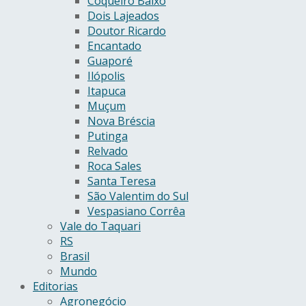
Coqueiro Baixo
Dois Lajeados
Doutor Ricardo
Encantado
Guaporé
Ilópolis
Itapuca
Muçum
Nova Bréscia
Putinga
Relvado
Roca Sales
Santa Teresa
São Valentim do Sul
Vespasiano Corrêa
Vale do Taquari
RS
Brasil
Mundo
Editorias
Agronegócio