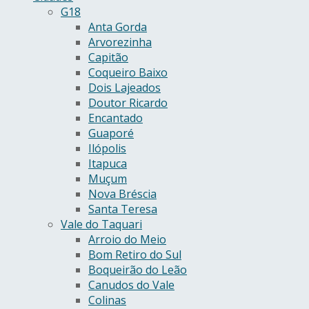
G18
Anta Gorda
Arvorezinha
Capitão
Coqueiro Baixo
Dois Lajeados
Doutor Ricardo
Encantado
Guaporé
Ilópolis
Itapuca
Muçum
Nova Bréscia
Santa Teresa
Vale do Taquari
Arroio do Meio
Bom Retiro do Sul
Boqueirão do Leão
Canudos do Vale
Colinas