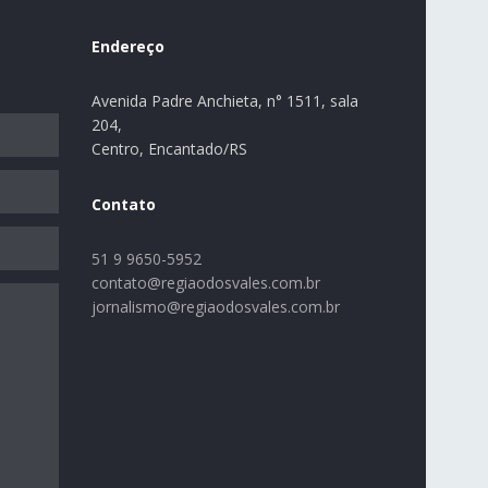
Endereço
Avenida Padre Anchieta, n° 1511, sala
204,
Centro, Encantado/RS
Contato
51 9 9650-5952
contato@regiaodosvales.com.br
jornalismo@regiaodosvales.com.br