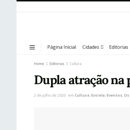
Página Inicial
Cidades
Editorias
Home
Editorias
Cultura
Dupla atração na 
2 de julho de 2020
em
Cultura
,
Estrela
,
Eventos
,
Os 