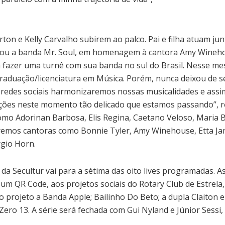
ton e Kelly Carvalho subirem ao palco. Pai e filha atuam jun
fundou a banda Mr. Soul, em homenagem à cantora Amy Wine
ara fazer uma turnê com sua banda no sul do Brasil. Nesse 
graduação/licenciatura em Música. Porém, nunca deixou de s
s redes sociais harmonizaremos nossas musicalidades e assi
ções neste momento tão delicado que estamos passando”, rev
o Adorinan Barbosa, Elis Regina, Caetano Veloso, Maria Bet
emos cantoras como Bonnie Tyler, Amy Winehouse, Etta Jame
rgio Horn.
va da Secultur vai para a sétima das oito lives programadas.
um QR Code, aos projetos sociais do Rotary Club de Estrela,
do projeto a Banda Apple; Bailinho Do Beto; a dupla Claiton
ro 13. A série será fechada com Gui Nyland e Júnior Sessi, 