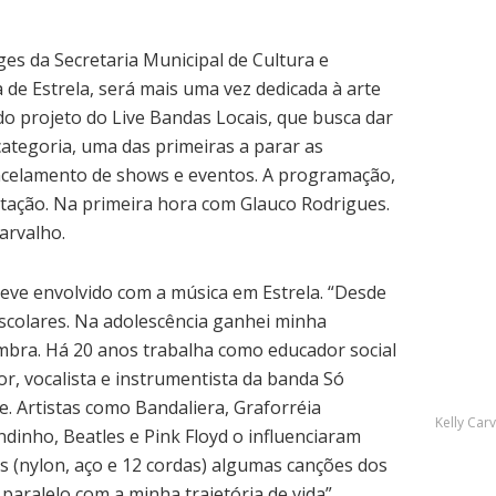
ages da Secretaria Municipal de Cultura e
a de Estrela, será mais uma vez dedicada à arte
 do projeto do Live Bandas Locais, que busca dar
 categoria, uma das primeiras a parar as
ncelamento de shows e eventos. A programação,
ntação. Na primeira hora com Glauco Rodrigues.
Carvalho.
eve envolvido com a música em Estrela. “Desde
 escolares. Na adolescência ganhei minha
lembra. Há 20 anos trabalha como educador social
or, vocalista e instrumentista da banda Só
ae. Artistas como Bandaliera, Graforréia
Kelly Car
dinho, Beatles e Pink Floyd o influenciaram
s (nylon, aço e 12 cordas) algumas canções dos
aralelo com a minha trajetória de vida”,