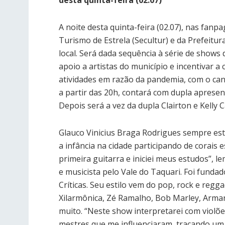
desta quinta-feira (02.07)
A noite desta quinta-feira (02.07), nas fanp
Turismo de Estrela (Secultur) e da Prefeitur
local. Será dada sequência à série de shows
apoio a artistas do município e incentivar a
atividades em razão da pandemia, com o ca
a partir das 20h, contará com dupla aprese
Depois será a vez da dupla Clairton e Kelly 
Glauco Vinicius Braga Rodrigues sempre est
a infância na cidade participando de corais
primeira guitarra e iniciei meus estudos”, 
e musicista pelo Vale do Taquari. Foi fundad
Críticas. Seu estilo vem do pop, rock e regg
Xilarmônica, Zé Ramalho, Bob Marley, Arman
muito. “Neste show interpretarei com violõe
mestres que me influenciaram, traçando um p