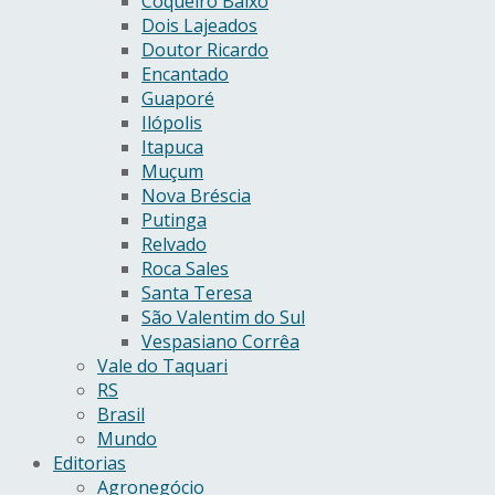
Coqueiro Baixo
Dois Lajeados
Doutor Ricardo
Encantado
Guaporé
Ilópolis
Itapuca
Muçum
Nova Bréscia
Putinga
Relvado
Roca Sales
Santa Teresa
São Valentim do Sul
Vespasiano Corrêa
Vale do Taquari
RS
Brasil
Mundo
Editorias
Agronegócio