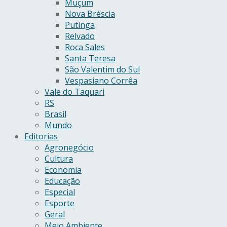
Muçum
Nova Bréscia
Putinga
Relvado
Roca Sales
Santa Teresa
São Valentim do Sul
Vespasiano Corrêa
Vale do Taquari
RS
Brasil
Mundo
Editorias
Agronegócio
Cultura
Economia
Educação
Especial
Esporte
Geral
Meio Ambiente