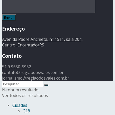
Endereço
Avenida Padre Anchieta, n° 1511, sala 204,
Centro, Encantado/RS
Contato
51 9 9650-5952
contato@regiaodosvales.com.br
jornalismo@regiaodosvales.com.br
Nenhum resultado
Ver todos os resultados
Cidades
G18