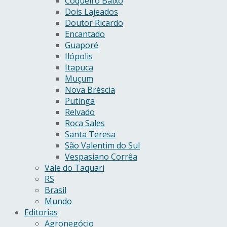
Coqueiro Baixo
Dois Lajeados
Doutor Ricardo
Encantado
Guaporé
Ilópolis
Itapuca
Muçum
Nova Bréscia
Putinga
Relvado
Roca Sales
Santa Teresa
São Valentim do Sul
Vespasiano Corrêa
Vale do Taquari
RS
Brasil
Mundo
Editorias
Agronegócio