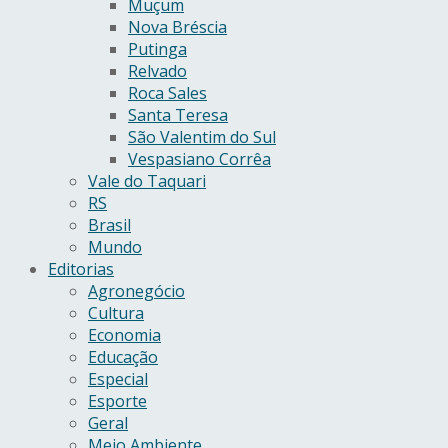
Muçum
Nova Bréscia
Putinga
Relvado
Roca Sales
Santa Teresa
São Valentim do Sul
Vespasiano Corrêa
Vale do Taquari
RS
Brasil
Mundo
Editorias
Agronegócio
Cultura
Economia
Educação
Especial
Esporte
Geral
Meio Ambiente