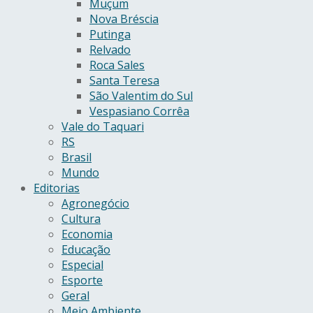
Muçum
Nova Bréscia
Putinga
Relvado
Roca Sales
Santa Teresa
São Valentim do Sul
Vespasiano Corrêa
Vale do Taquari
RS
Brasil
Mundo
Editorias
Agronegócio
Cultura
Economia
Educação
Especial
Esporte
Geral
Meio Ambiente