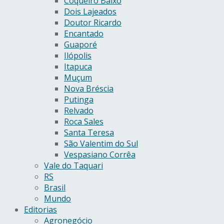
Coqueiro Baixo
Dois Lajeados
Doutor Ricardo
Encantado
Guaporé
Ilópolis
Itapuca
Muçum
Nova Bréscia
Putinga
Relvado
Roca Sales
Santa Teresa
São Valentim do Sul
Vespasiano Corrêa
Vale do Taquari
RS
Brasil
Mundo
Editorias
Agronegócio